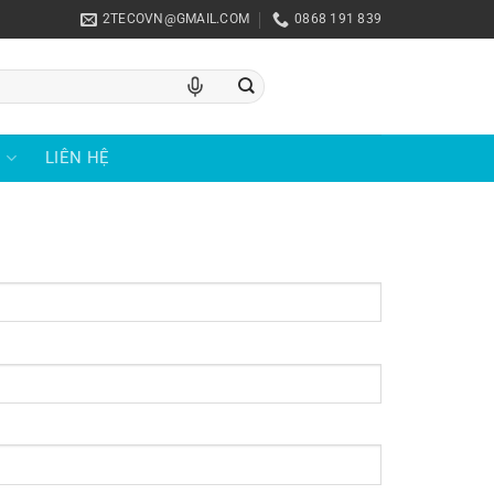
2TECOVN@GMAIL.COM
0868 191 839
U
LIÊN HỆ