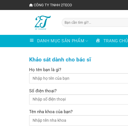
Chuyển
CÔNG TY TNHH 2TECO
đến
nội
Tìm
dung
kiếm:
DANH MỤC SẢN PHẨM
TRANG CH
Khảo sát dành cho bác sĩ
Họ tên bạn là gì?
Số điện thoại?
Tên nha khoa của bạn?