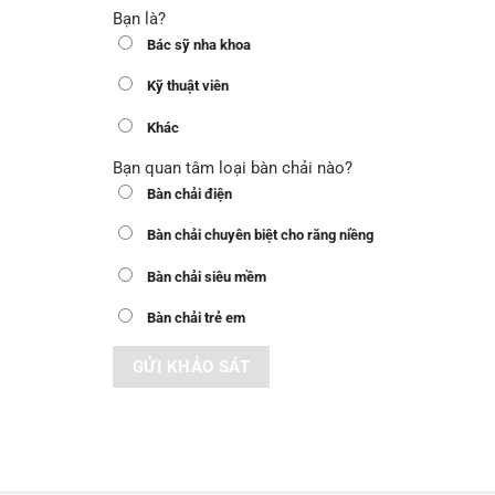
Bạn là?
Bác sỹ nha khoa
Kỹ thuật viên
Khác
Bạn quan tâm loại bàn chải nào?
Bàn chải điện
Bàn chải chuyên biệt cho răng niềng
Bàn chải siêu mềm
Bàn chải trẻ em
GỬI KHẢO SÁT