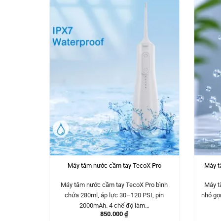
u mềm Ultra
Máy tăm nước cầm tay TecoX Pro
Máy t
Máy tăm nước cầm tay TecoX Pro bình
Máy t
chứa 280ml, áp lực 30–120 PSI, pin
nhỏ gọ
2000mAh. 4 chế độ làm…
850.000
₫