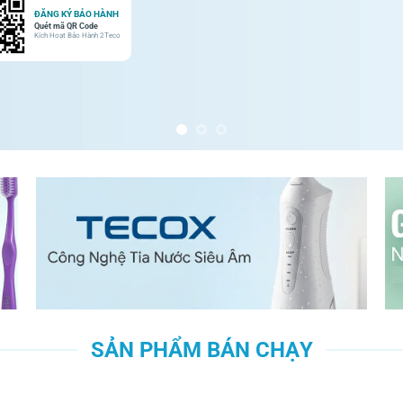
ĐĂNG KÝ BẢO HÀNH
Quét mã QR Code
Kích Hoạt Bảo Hành 2Teco
SẢN PHẨM BÁN CHẠY