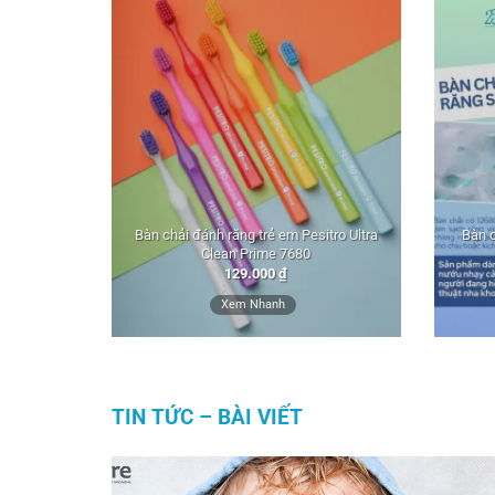
Bàn chải đánh răng trẻ em Pesitro Ultra
Bàn 
Clean Prime 7680
129.000
₫
Xem Nhanh
TIN TỨC – BÀI VIẾT