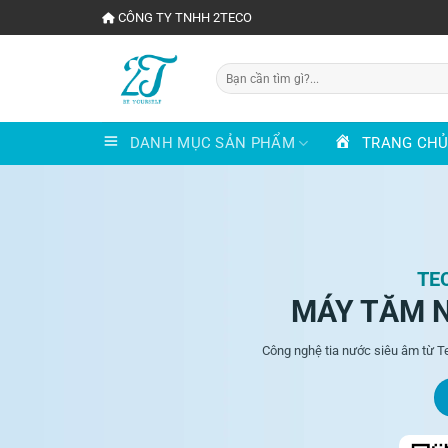
Chuyển
CÔNG TY TNHH 2TECO
đến
nội
Tìm
dung
kiếm:
DANH MỤC SẢN PHẨM
TRANG CH
TE
MÁY TĂM 
Công nghệ tia nước siêu âm từ T