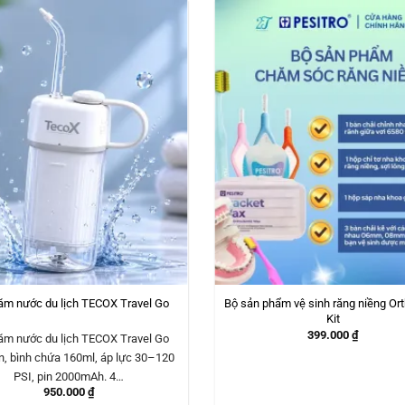
Bộ sản phẩm vệ sinh răng niềng Or
ăm nước du lịch TECOX Travel Go
Kit
399.000
₫
ăm nước du lịch TECOX Travel Go
n, bình chứa 160ml, áp lực 30–120
PSI, pin 2000mAh. 4…
950.000
₫