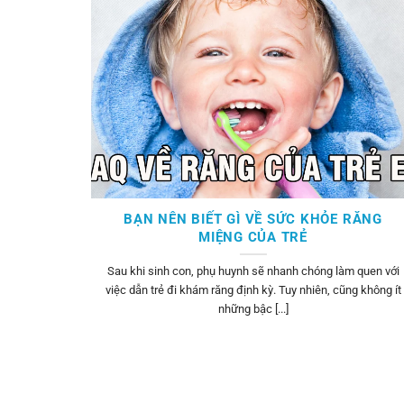
N MÀU
BẠN NÊN BIẾT GÌ VỀ SỨC KHỎE RĂNG
MIỆNG CỦA TRẺ
 trạng thâm
Sau khi sinh con, phụ huynh sẽ nhanh chóng làm quen với
ạn có thể
việc dẫn trẻ đi khám răng định kỳ. Tuy nhiên, cũng không ít
những bậc [...]