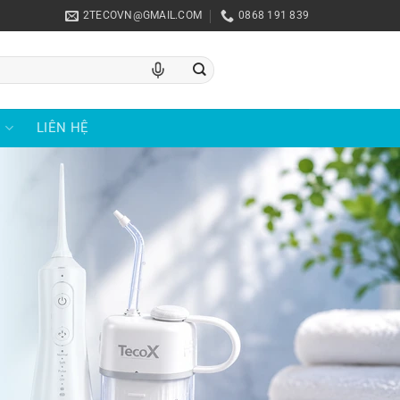
2TECOVN@GMAIL.COM
0868 191 839
U
LIÊN HỆ