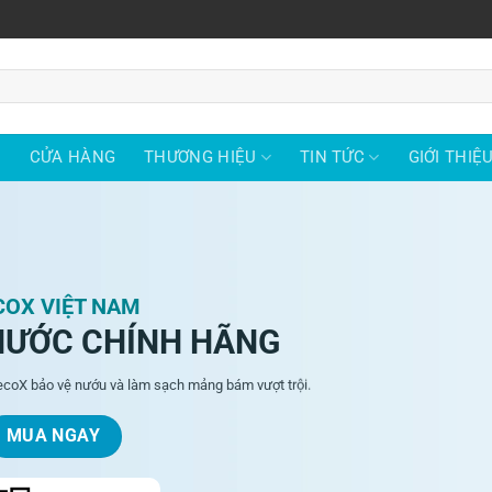
Ủ
CỬA HÀNG
THƯƠNG HIỆU
TIN TỨC
GIỚI THIỆ
COX VIỆT NAM
NƯỚC CHÍNH HÃNG
ecoX bảo vệ nướu và làm sạch mảng bám vượt trội.
MUA NGAY