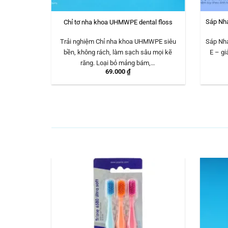
 Ortho Care
Sáp Nha
Chỉ tơ nha khoa UHMWPE dental floss
Trải nghiệm Chỉ nha khoa UHMWPE siêu
Sáp Nha
bền, không rách, làm sạch sâu mọi kẽ
E – gi
răng. Loại bỏ mảng bám,…
69.000
₫