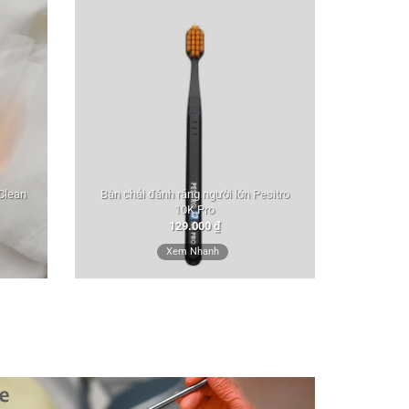
 Clean
Bàn chải đánh răng người lớn Pesitro
10K Pro
129.000
₫
Xem Nhanh