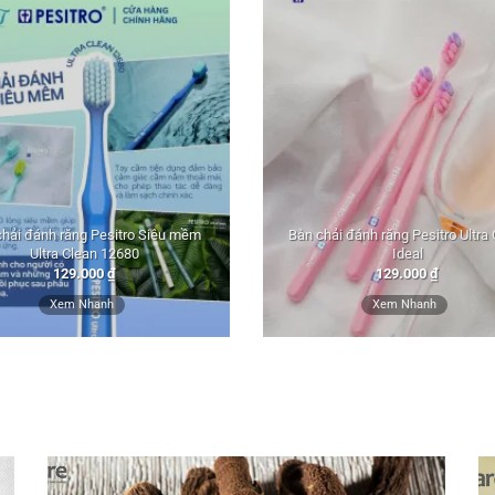
chải đánh răng Pesitro Siêu mềm
Bàn chải đánh răng Pesitro Ultra
Ultra Clean 12680
Ideal
129.000
₫
129.000
₫
Xem Nhanh
Xem Nhanh