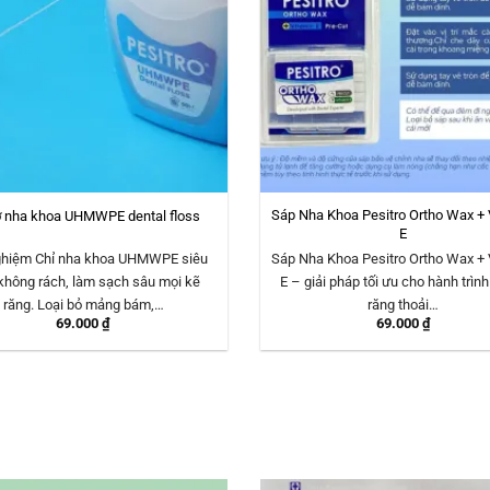
Sáp Nha Khoa Pesitro Ortho Wax + 
ơ nha khoa UHMWPE dental floss
E
nghiệm Chỉ nha khoa UHMWPE siêu
Sáp Nha Khoa Pesitro Ortho Wax + 
không rách, làm sạch sâu mọi kẽ
E – giải pháp tối ưu cho hành trìn
răng. Loại bỏ mảng bám,…
răng thoải…
69.000
₫
69.000
₫