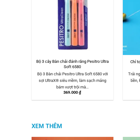
Bộ 3 cây Bàn chải đánh răng Pesitro Ultra
Chỉ t
Soft 6580
Bộ 3 Bàn chải Pesitro Ultra Soft 6580 với
Trải 
sợi UltraX® siêu mềm, làm sạch mảng
bền, 
bám vượt trội mà…
369.000
₫
XEM THÊM