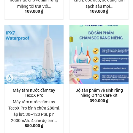
hoàn hảo cho vệ sinh răng
chữ L độc đáo, dễ dàng làm
miệng tối ưu! Với…
sạch sâu mọi…
109.000
₫
109.000
₫
Máy tăm nước cầm tay
Bộ sản phẩm vệ sinh răng
TecoX Pro
niềng Ortho Care Kit
399.000
₫
Máy tăm nước cầm tay
TecoX Pro bình chứa 280ml,
áp lực 30–120 PSI, pin
2000mAh. 4 chế độ làm…
850.000
₫