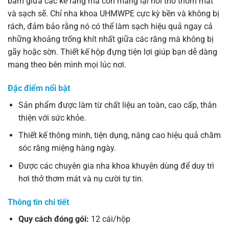
bám giữa các kẽ răng mà còn mang lại hơi thở thơm mát
và sạch sẽ. Chỉ nha khoa UHMWPE cực kỳ bền và không bị
rách, đảm bảo rằng nó có thể làm sạch hiệu quả ngay cả
những khoảng trống khít nhất giữa các răng mà không bị
gãy hoặc sờn. Thiết kế hộp đựng tiện lợi giúp bạn dễ dàng
mang theo bên mình mọi lúc nơi.
Đặc điểm nổi bật
Sản phẩm được làm từ chất liệu an toàn, cao cấp, thân
thiện với sức khỏe.
Thiết kế thông minh, tiện dụng, nâng cao hiệu quả chăm
sóc răng miệng hàng ngày.
Được các chuyên gia nha khoa khuyên dùng để duy trì
hơi thở thơm mát và nụ cười tự tin.
Thông tin chi tiết
Quy cách đóng gói:
12 cái/hộp