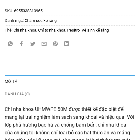
SKU:
6955338810965
Danh mục:
Chăm sóc kẽ răng
Thẻ:
Chỉ nha khoa
,
Chỉ tơ nha khoa
,
Pesitro
,
Vệ sinh kẽ răng
MÔ TẢ
ĐÁNH GIÁ (0)
Chỉ nha khoa UHMWPE 50M được thiết kế đặc biệt để
mang lại trải nghiệm làm sạch sảng khoái và hiệu quả. Với
lớp phủ hương bạc hà và chống bám bẩn, chỉ nha khoa
của chúng tôi không chỉ loại bỏ các hạt thức ăn và mảng