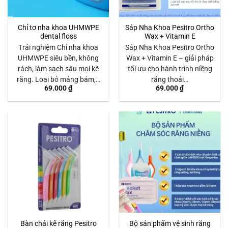
Chỉ tơ nha khoa UHMWPE
Sáp Nha Khoa Pesitro Ortho
dental floss
Wax + Vitamin E
Trải nghiệm Chỉ nha khoa
Sáp Nha Khoa Pesitro Ortho
UHMWPE siêu bền, không
Wax + Vitamin E – giải pháp
rách, làm sạch sâu mọi kẽ
tối ưu cho hành trình niềng
răng. Loại bỏ mảng bám,…
răng thoải…
69.000
₫
69.000
₫
Bàn chải kẽ răng Pesitro
Bộ sản phẩm vệ sinh răng