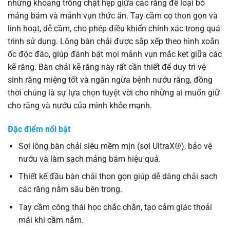
những khoảng trống chật hẹp giữa các răng để loại bỏ
mảng bám và mảnh vụn thức ăn. Tay cầm cọ thon gọn và
linh hoạt, dễ cầm, cho phép điều khiển chính xác trong quá
trình sử dụng. Lông bàn chải được sắp xếp theo hình xoắn
ốc độc đáo, giúp đánh bật mọi mảnh vụn mắc kẹt giữa các
kẽ răng. Bàn chải kẽ răng này rất cần thiết để duy trì vệ
sinh răng miệng tốt và ngăn ngừa bệnh nướu răng, đồng
thời chúng là sự lựa chọn tuyệt vời cho những ai muốn giữ
cho răng và nướu của mình khỏe mạnh.
Đặc điểm nổi bật
Sợi lông bàn chải siêu mềm mịn (sợi UltraX®), bảo vệ
nướu và làm sạch mảng bám hiệu quả.
Thiết kế đầu bàn chải thon gọn giúp dễ dàng chải sạch
các răng nằm sâu bên trong.
Tay cầm công thái học chắc chắn, tạo cảm giác thoải
mái khi cầm nắm.