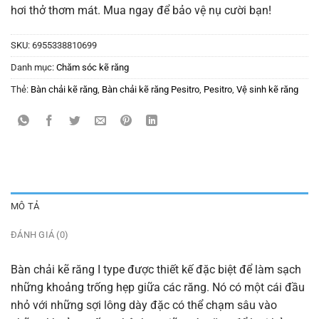
hơi thở thơm mát. Mua ngay để bảo vệ nụ cười bạn!
SKU:
6955338810699
Danh mục:
Chăm sóc kẽ răng
Thẻ:
Bàn chải kẽ răng
,
Bàn chải kẽ răng Pesitro
,
Pesitro
,
Vệ sinh kẽ răng
MÔ TẢ
ĐÁNH GIÁ (0)
Bàn chải kẽ răng I type được thiết kế đặc biệt để làm sạch
những khoảng trống hẹp giữa các răng. Nó có một cái đầu
nhỏ với những sợi lông dày đặc có thể chạm sâu vào