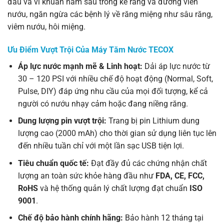
đầu và vi khuẩn nằm sâu trong kẽ răng và đường viền
nướu, ngăn ngừa các bệnh lý về răng miệng như sâu răng,
viêm nướu, hôi miệng.
Ưu Điểm Vượt Trội Của Máy Tăm Nước TECOX
Áp lực nước mạnh mẽ & Linh hoạt:
Dải áp lực nước từ
30 – 120 PSI với nhiều chế độ hoạt động (Normal, Soft,
Pulse, DIY) đáp ứng nhu cầu của mọi đối tượng, kể cả
người có nướu nhạy cảm hoặc đang niềng răng.
Dung lượng pin vượt trội:
Trang bị pin Lithium dung
lượng cao (2000 mAh) cho thời gian sử dụng liên tục lên
đến nhiều tuần chỉ với một lần sạc USB tiện lợi.
Tiêu chuẩn quốc tế:
Đạt đầy đủ các chứng nhận chất
lượng an toàn sức khỏe hàng đầu như
FDA, CE, FCC,
RoHS
và hệ thống quản lý chất lượng đạt chuẩn
ISO
9001
.
Chế độ bảo hành chính hãng:
Bảo hành 12 tháng tại