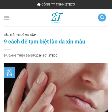
Chuyển
CÔNG TY TNHH 2TECO
đến
nội
dung
CÂU HỎI THƯỜNG GẶP
9 cách để tạm biệt làn da xỉn màu
ĐÃ ĐĂNG TRÊN
20/05/2026
BỞI
2TECO
20
Th5