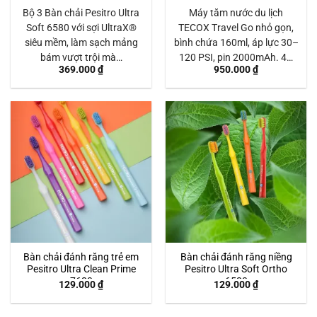
Bộ 3 Bàn chải Pesitro Ultra
Máy tăm nước du lịch
Soft 6580 với sợi UltraX®
TECOX Travel Go nhỏ gọn,
siêu mềm, làm sạch mảng
bình chứa 160ml, áp lực 30–
bám vượt trội mà…
120 PSI, pin 2000mAh. 4…
369.000
₫
950.000
₫
Bàn chải đánh răng trẻ em
Bàn chải đánh răng niềng
Pesitro Ultra Clean Prime
Pesitro Ultra Soft Ortho
7680
6580
129.000
₫
129.000
₫