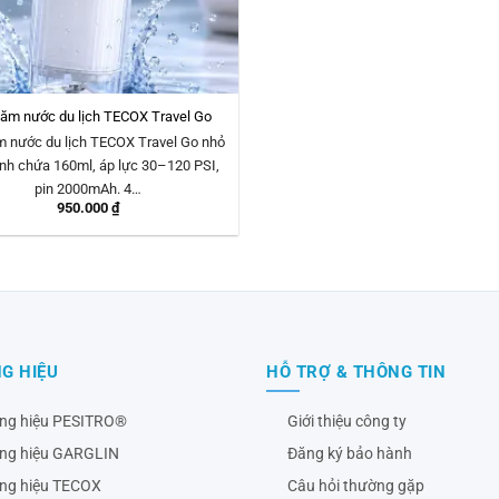
ăm nước du lịch TECOX Travel Go
 nước du lịch TECOX Travel Go nhỏ
ình chứa 160ml, áp lực 30–120 PSI,
pin 2000mAh. 4…
950.000
₫
G HIỆU
HỖ TRỢ & THÔNG TIN
ng hiệu PESITRO®
Giới thiệu công ty
ng hiệu GARGLIN
Đăng ký bảo hành
ng hiệu TECOX
Câu hỏi thường gặp