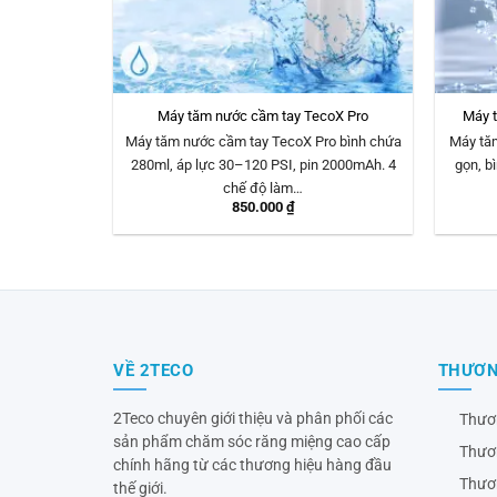
Máy tăm nước cầm tay TecoX Pro
Máy t
Máy tăm nước cầm tay TecoX Pro bình chứa
Máy tăm
280ml, áp lực 30–120 PSI, pin 2000mAh. 4
gọn, b
chế độ làm…
850.000
₫
VỀ 2TECO
THƯƠN
2Teco chuyên giới thiệu và phân phối các
Thươ
sản phẩm chăm sóc răng miệng cao cấp
Thươ
chính hãng từ các thương hiệu hàng đầu
Thươ
thế giới.