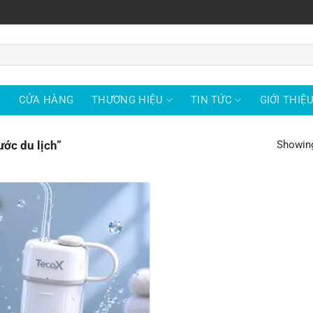
Ủ
CỬA HÀNG
THƯƠNG HIỆU
TIN TỨC
GIỚI THIỆ
ớc du lịch”
Showing