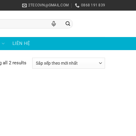
2TECOVN@GMAIL.COM
0868 191 839
U
LIÊN HỆ
 all 2 results