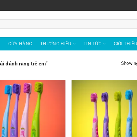
Ủ
CỬA HÀNG
THƯƠNG HIỆU
TIN TỨC
GIỚI THIỆ
i đánh răng trẻ em”
Showing