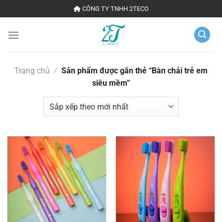
Chuyển
CÔNG TY TNHH 2TECO
đến
nội
dung
Trang chủ
/
Sản phẩm được gắn thẻ “Bàn chải trẻ em
siêu mềm”