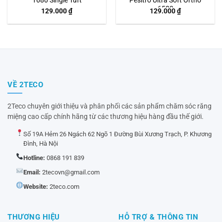
1680 Single Tuft
Pesitro Ultra Soft Ortho
6580
129.000
₫
129.000
₫
VỀ 2TECO
2Teco chuyên giới thiệu và phân phối các sản phẩm chăm sóc răng
miệng cao cấp chính hãng từ các thương hiệu hàng đầu thế giới.
Số 19A Hẻm 26 Ngách 62 Ngõ 1 Đường Bùi Xương Trạch, P. Khương
Đình, Hà Nội
Hotline:
0868 191 839
Email:
2tecovn@gmail.com
Website:
2teco.com
THƯƠNG HIỆU
HỖ TRỢ & THÔNG TIN