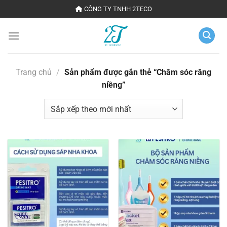
Chuyển
CÔNG TY TNHH 2TECO
đến
nội
dung
Trang chủ
/
Sản phẩm được gắn thẻ “Chăm sóc răng
niềng”