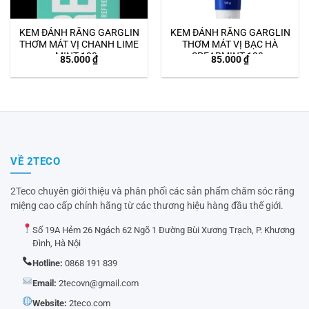
KEM ĐÁNH RĂNG GARGLIN
KEM ĐÁNH RĂNG GARGLIN
THƠM MÁT VỊ CHANH LIME
THƠM MÁT VỊ BẠC HÀ
MINT 120g
SPEARMINT 120g
85.000
₫
85.000
₫
VỀ 2TECO
2Teco chuyên giới thiệu và phân phối các sản phẩm chăm sóc răng
miệng cao cấp chính hãng từ các thương hiệu hàng đầu thế giới.
Số 19A Hẻm 26 Ngách 62 Ngõ 1 Đường Bùi Xương Trạch, P. Khương
Đình, Hà Nội
Hotline:
0868 191 839
Email:
2tecovn@gmail.com
Website:
2teco.com