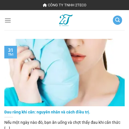
Chuyển
CÔNG TY TNHH 2TECO
đến
nội
dung
31
Th1
Đau răng khi cắn: nguyên nhân và cách điều trị.
Nếu một ngày nào đó, bạn ăn uống và chợt thấy đau khi cắn thức
[...]