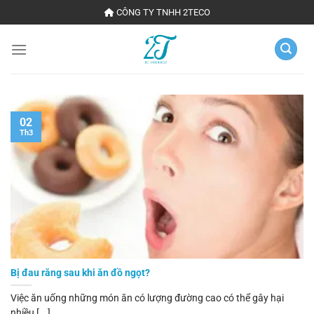
Chuyển
CÔNG TY TNHH 2TECO
đến
nội
dung
02
Th3
Bị đau răng sau khi ăn đồ ngọt?
Việc ăn uống những món ăn có lượng đường cao có thể gây hại
nhiều [...]