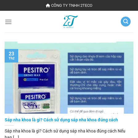
Chuyển
CÔNG TY TNHH 2TECO
đến
nội
dung
23
Th2
Sáp nha khoa là gì? Cách sử dụng sáp nha khoa đúng cách
Sáp nha khoa là gì? Cách sử dụng sáp nha khoa đúng cách Nếu
bạn [...]