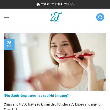
Chuyển
CÔNG TY TNHH 2TECO
đến
nội
dung
28
Th2
Nên đánh răng trước hay sau khi ăn sáng?
Chải răng trước hay sau khi ăn đều tốt cho sức khỏe răng miệng.
Theo [...]