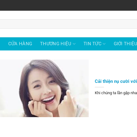
Ủ
CỬA HÀNG
THƯƠNG HIỆU
TIN TỨC
GIỚI THIỆ
Cải thiện nụ cười v
Khi chúng ta lần gặp nhau