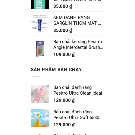
CHANH LIME MINT
85.000
₫
120g
KEM ĐÁNH RĂNG
GARGLIN THƠM MÁT VỊ
BẠC HÀ SPEARMINT
85.000
₫
120g
Bàn chải kẽ răng Pesitro
Angle Interdental Brush
Size 1 - 0.7mm
109.000
₫
SẢN PHẨM BÁN CHẠY
Bàn chải đánh răng
Pesitro Ultra Clean Ideal
129.000
₫
Bàn chải đánh răng
Pesitro Ultra Soft 6580
129.000
₫