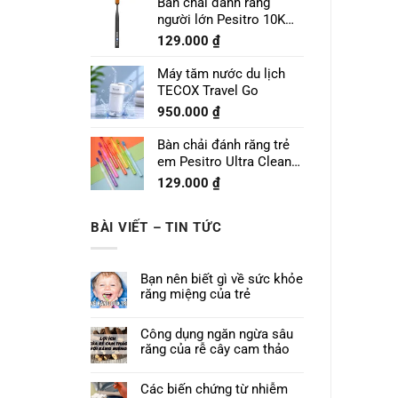
Bàn chải đánh răng
người lớn Pesitro 10K
Pro
129.000
₫
Máy tăm nước du lịch
TECOX Travel Go
950.000
₫
Bàn chải đánh răng trẻ
em Pesitro Ultra Clean
Prime 7680
129.000
₫
BÀI VIẾT – TIN TỨC
Bạn nên biết gì về sức khỏe
răng miệng của trẻ
Công dụng ngăn ngừa sâu
răng của rễ cây cam thảo
Các biến chứng từ nhiễm