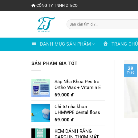
Chuyển
CÔNG TY TNHH 2TECO
đến
nội
Tìm
dung
kiếm:
DANH MỤC SẢN PHẨM
TRANG CH
SẢN PHẨM GIÁ TỐT
29
Th10
Sáp Nha Khoa Pesitro
Ortho Wax + Vitamin E
69.000
₫
Chỉ tơ nha khoa
UHMWPE dental floss
69.000
₫
KEM ĐÁNH RĂNG
GARGLIN THƠM MÁT VỊ