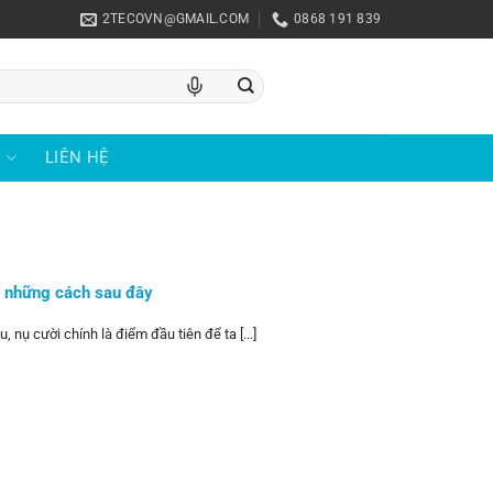
2TECOVN@GMAIL.COM
0868 191 839
U
LIÊN HỆ
ới những cách sau đây
, nụ cười chính là điểm đầu tiên để ta [...]