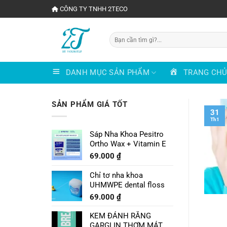
Chuyển
CÔNG TY TNHH 2TECO
đến
nội
Tìm
dung
kiếm:
DANH MỤC SẢN PHẨM
TRANG CH
SẢN PHẨM GIÁ TỐT
31
Th1
Sáp Nha Khoa Pesitro
Ortho Wax + Vitamin E
69.000
₫
Chỉ tơ nha khoa
UHMWPE dental floss
69.000
₫
KEM ĐÁNH RĂNG
GARGLIN THƠM MÁT VỊ