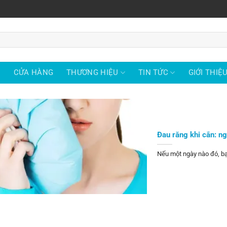
Ủ
CỬA HÀNG
THƯƠNG HIỆU
TIN TỨC
GIỚI THIỆ
Đau răng khi cắn: ng
Nếu một ngày nào đó, bạn