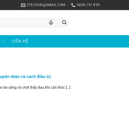
2TECOVN@GMAIL.COM
0868 191 839
U
LIÊN HỆ
uyên nhân và cách điều trị.
 ăn uống và chợt thấy đau khi cắn thức [...]