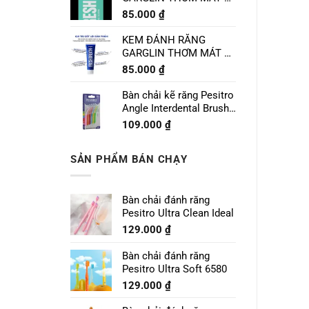
CHANH LIME MINT
85.000
₫
120g
KEM ĐÁNH RĂNG
GARGLIN THƠM MÁT VỊ
BẠC HÀ SPEARMINT
85.000
₫
120g
Bàn chải kẽ răng Pesitro
Angle Interdental Brush
Size 1 - 0.7mm
109.000
₫
SẢN PHẨM BÁN CHẠY
Bàn chải đánh răng
Pesitro Ultra Clean Ideal
129.000
₫
Bàn chải đánh răng
Pesitro Ultra Soft 6580
129.000
₫