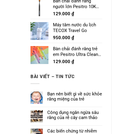
Bàn chải đánh răng
người lớn Pesitro 10K
Pro
129.000
₫
Máy tăm nước du lịch
TECOX Travel Go
950.000
₫
Bàn chải đánh răng trẻ
em Pesitro Ultra Clean
Prime 7680
129.000
₫
BÀI VIẾT – TIN TỨC
Bạn nên biết gì về sức khỏe
răng miệng của trẻ
Công dụng ngăn ngừa sâu
răng của rễ cây cam thảo
Các biến chứng từ nhiễm