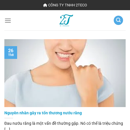
Chuyển
CÔNG TY TNHH 2TECO
đến
nội
dung
26
Th8
Nguyên nhân gây ra tổn thương nướu răng
Đau nướu răng là một vấn đề thường gặp. Nó có thể là triệu chứng
[...]