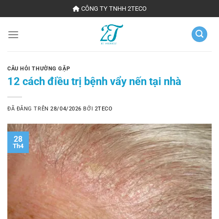
Chuyển
CÔNG TY TNHH 2TECO
đến
nội
dung
CÂU HỎI THƯỜNG GẶP
12 cách điều trị bệnh vẩy nến tại nhà
ĐÃ ĐĂNG TRÊN
28/04/2026
BỞI
2TECO
28
Th4