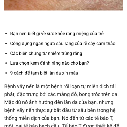
Bạn nên biết gì về sức khỏe răng miệng của trẻ
Công dụng ngăn ngừa sâu răng của rễ cây cam thảo
Các biến chứng từ nhiễm trùng răng
Lựa chọn kem đánh răng nào cho bạn?
9 cách để tạm biệt làn da xỉn màu
Bệnh vẩy nến là một bệnh rối loạn tự miễn dịch tái
phát, đặc trưng bởi các mảng đỏ, bong tróc trên da.
Mặc dù nó ảnh hưởng đến làn da của bạn, nhưng
bệnh vẩy nến thực sự bắt đầu từ sâu bên trong hệ
thống miễn dịch của bạn. Nó đến từ các tế bào T,
một loại tế bào bạch cầu. Tế bào T được thiết kế để