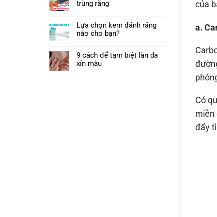
trùng răng
của b
Lựa chọn kem đánh răng
a. Ca
nào cho bạn?
Carbo
9 cách để tạm biệt làn da
đường
xỉn màu
phóng
Có qu
miễn 
đẩy t