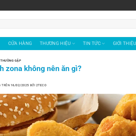
Ủ
CỬA HÀNG
THƯƠNG HIỆU
TIN TỨC
GIỚI THIỆ
 THƯỜNG GẶP
h zona không nên ăn gì?
G TRÊN
16/02/2025
BỞI
2TECO