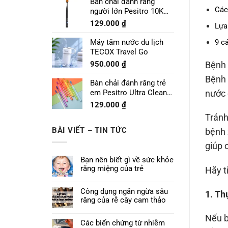
Bàn chải đánh răng
Các
người lớn Pesitro 10K
Pro
129.000
₫
Lựa
Máy tăm nước du lịch
9 c
TECOX Travel Go
950.000
₫
Bệnh 
Bệnh 
Bàn chải đánh răng trẻ
em Pesitro Ultra Clean
nước 
Prime 7680
129.000
₫
Tránh
BÀI VIẾT – TIN TỨC
bệnh 
giúp 
Bạn nên biết gì về sức khỏe
răng miệng của trẻ
Hãy t
Công dụng ngăn ngừa sâu
1. Th
răng của rễ cây cam thảo
Nếu b
Các biến chứng từ nhiễm