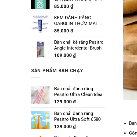
CHANH LIME MINT
85.000
₫
120g
KEM ĐÁNH RĂNG
GARGLIN THƠM MÁT VỊ
BẠC HÀ SPEARMINT
85.000
₫
120g
Bàn chải kẽ răng Pesitro
Angle Interdental Brush
Size 1 - 0.7mm
109.000
₫
SẢN PHẨM BÁN CHẠY
Bàn chải đánh răng
Pesitro Ultra Clean Ideal
129.000
₫
Bàn chải đánh răng
Pesitro Ultra Soft 6580
Bạn
129.000
₫
Côn