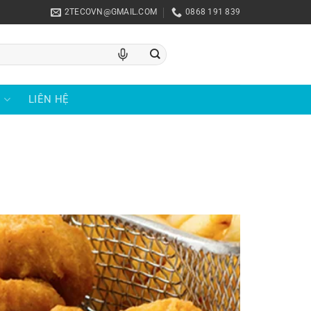
2TECOVN@GMAIL.COM
0868 191 839
U
LIÊN HỆ