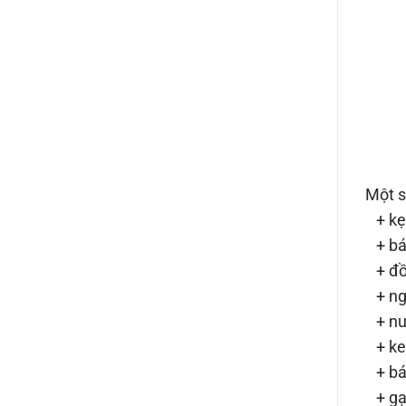
Một s
+ kẹo
+ bá
+ đồ
+ ng
+ nư
+ k
+ bá
+ gạ