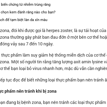
 biến chứng từ nhiễm trùng răng
 chọn kem đánh răng nào cho bạn?
ách để tạm biệt làn da xỉn màu
zona, đôi khi được gọi là herpes zoster, là sự tái hoạt của 
zona thường gây phát ban đau đớn ở một bên cơ thể ho
đóng vảy sau 7 đến 10 ngày.
 thực phẩm làm suy giảm hệ thống miễn dịch của cơ thể c
zona. Một số người tin rằng tăng lượng axit amin lysine v
cơ thể bạn loại bỏ virus nhanh hơn, mặc dù vẫn cần nghi
iếp tục đọc để biết những loại thực phẩm bạn nên tránh 
ực phẩm nên tránh khi bị zona
ạn đang bị bệnh zona, bạn nên tránh các loại thực phẩm