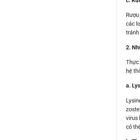
c. Rư
Rượu 
các l
tránh
2. Nh
Thực 
hệ th
a. Ly
Lysin
zoste
virus
có th