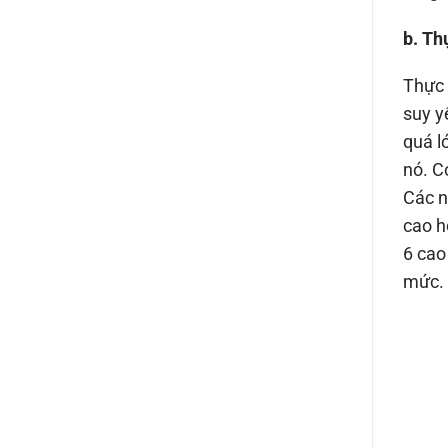
b. Th
Thực 
suy y
quá l
nó. C
Các n
cao h
6 cao
mức.