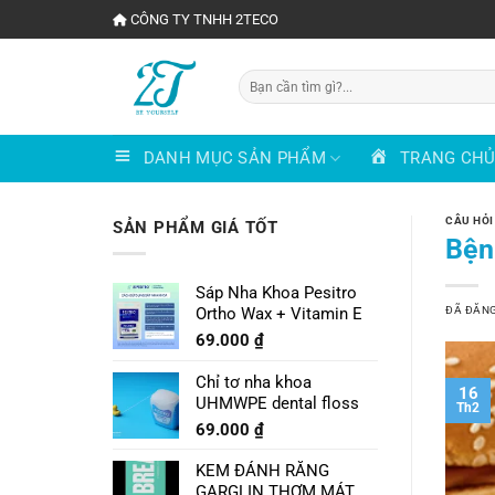
Chuyển
CÔNG TY TNHH 2TECO
đến
nội
Tìm
dung
kiếm:
DANH MỤC SẢN PHẨM
TRANG CH
CÂU HỎI
SẢN PHẨM GIÁ TỐT
Bện
Sáp Nha Khoa Pesitro
ĐÃ ĐĂN
Ortho Wax + Vitamin E
69.000
₫
Chỉ tơ nha khoa
16
UHMWPE dental floss
Th2
69.000
₫
KEM ĐÁNH RĂNG
GARGLIN THƠM MÁT VỊ