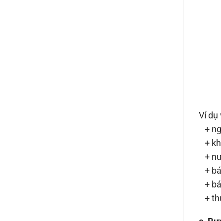
Ví dụ
+ ng
+ kho
+ nướ
+ bán
+ bán
+ thứ