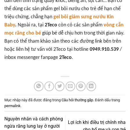
dẫn đến tình trạng quấy khóc, biếng ăn, sụt cân… Bạn có
thể dùng các sản phẩm gel bôi nướu cho trẻ để hạn chế
triệu chứng, chẳng hạn
gel bôi giảm sưng nướu Kin
Baby
.
Ngoài ra, tại
2Teco
còn có các sản phẩm
vòng cắn
mọc răng cho bé
giúp bé dễ chịu hơn trong thời gian này.
Bạn có thể tham khảo sản theo các đường link bên trên
hoặc liên hệ tư vấn với 2Teco tại hotline
0949.910.539
/
inbox messenger fanpage
2Teco
.
Mục nhập này đã được đăng trong
Câu hỏi thường gặp
. Đánh dấu trang
permalink
.
Nguyên nhân và cách phòng
Lợi ích khi điều trị chỉnh nha
ngừa răng lung lay ở người
cho bố mẹ và con trẻ