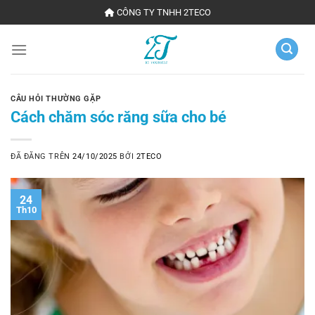
Chuyển
CÔNG TY TNHH 2TECO
đến
nội
dung
CÂU HỎI THƯỜNG GẶP
Cách chăm sóc răng sữa cho bé
ĐÃ ĐĂNG TRÊN
24/10/2025
BỞI
2TECO
24
Th10