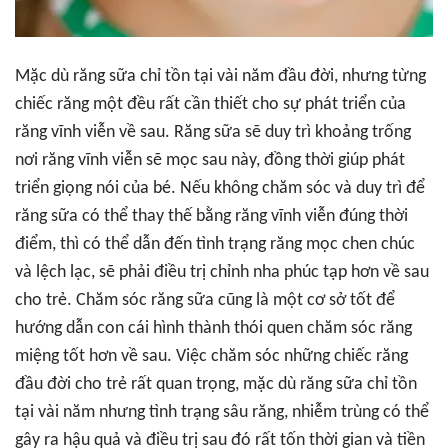
Mặc dù răng sữa chỉ tồn tại vài năm đầu đời, nhưng từng
chiếc răng một đều rất cần thiết cho sự phát triển của
răng vĩnh viễn về sau. Răng sữa sẽ duy trì khoảng trống
nơi răng vĩnh viễn sẽ mọc sau này, đồng thời giúp phát
triển giọng nói của bé. Nếu không chăm sóc và duy trì để
răng sữa có thể thay thế bằng răng vĩnh viễn đúng thời
điểm, thì có thể dẫn đến tình trạng răng mọc chen chúc
và lệch lạc, sẽ phải điều trị chỉnh nha phúc tạp hơn về sau
cho trẻ. Chăm sóc răng sữa cũng là một cơ sở tốt để
hướng dẫn con cái hình thành thói quen chăm sóc răng
miệng tốt hơn về sau. Việc chăm sóc những chiếc răng
đầu đời cho trẻ rất quan trọng, mặc dù răng sữa chỉ tồn
tại vài năm nhưng tình trạng sâu răng, nhiễm trùng có thể
gây ra hậu quả và điều trị sau đó rất tốn thời gian và tiền