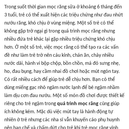
Trong suốt thời gian mọc răng sữa ở khoảng 6 tháng đến
3 tuổi, trẻ có thể xuất hiện các triệu chứng như đau nhứt
nướu răng, khó chịu ở vùng miệng. Một số trẻ có thể
không gặp trở ngại gì trong quá trình mọc răng nhưng
nhiều đứa trẻ khác lại gặp nhiều triệu chứng khó chịu
hơn. Ở một số trẻ, việc mọc răng có thể tạo ra các vấn
đề như làm trẻ trở nên cáu kỉnh, chán ăn, chảy nhiều
nước dãi, hành vi bộp chộp, bồn chồn, má đỏ sưng nhẹ,
ho, đau bụng, hay cầm nhai đồ chơi hoặc mút ngón tay.
Có rất nhiều cách để giúp trẻ dễ chịu hơn. Bạn có thể
dùng miếng gạc nhỏ ngâm nước lạnh để bé ngậm nhầm
làm dịu cơn đau nướu. Một số món đồ chơi được thiết kế
riêng cho trẻ ngậm trong
quá trình mọc răng
cũng giúp
ích không kém. Mặc dù việc mút tay là hành động tự
nhiên ở trẻ nhưng các nha sĩ vẫn khuyến cáo phụ huynh
nên hạn chế và chấm dứt cho trẻ khi trẻ mọc răng vĩnh