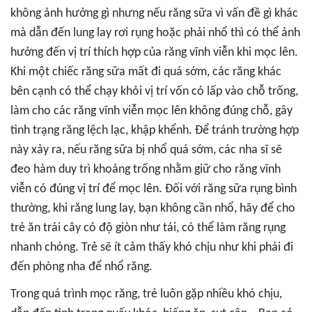
không ảnh hưởng gì nhưng nếu răng sữa vì vấn đề gì khác
mà dẫn đến lung lay rơi rụng hoặc phải nhổ thì có thể ảnh
hưởng đến vị trí thích hợp của răng vĩnh viễn khi mọc lên.
Khi một chiếc răng sữa mất đi quá sớm, các răng khác
bên cạnh có thể chạy khỏi vị trí vốn có lấp vào chỗ trống,
làm cho các răng vĩnh viễn mọc lên không đúng chỗ, gây
tình trạng răng lệch lạc, khập khểnh. Để tránh trường hợp
này xảy ra, nếu răng sữa bị nhổ quá sớm, các nha sĩ sẽ
đeo hàm duy trì khoảng trống nhằm giữ cho răng vĩnh
viễn có đúng vị trí để mọc lên. Đối với răng sữa rụng bình
thường, khi răng lung lay, bạn không cần nhổ, hãy để cho
trẻ ăn trái cây có độ giòn như tái, có thể làm răng rụng
nhanh chóng. Trẻ sẽ ít cảm thấy khó chịu như khi phải đi
đến phòng nha để nhổ răng.
Trong quá trình mọc răng, trẻ luôn gặp nhiều khó chịu,