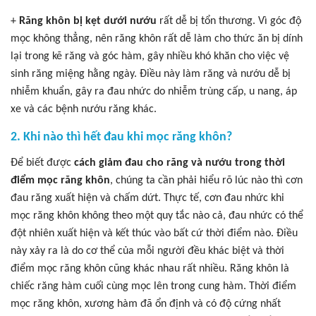
+
Răng khôn bị kẹt dưới nướu
rất dễ bị tổn thương. Vì góc độ
mọc không thẳng, nên răng khôn rất dễ làm cho thức ăn bị dính
lại trong kẽ răng và góc hàm, gây nhiều khó khăn cho việc vệ
sinh răng miệng hằng ngày. Điều này làm răng và nướu dễ bị
nhiễm khuẩn, gây ra đau nhức do nhiễm trùng cấp, u nang, áp
xe và các bệnh nướu răng khác.
2. Khi nào thì hết đau khi mọc răng khôn?
Để biết được
cách giảm đau cho răng và nướu trong thời
điểm mọc răng khôn
, chúng ta cần phải hiểu rõ lúc nào thì cơn
đau răng xuất hiện và chấm dứt. Thực tế, cơn đau nhức khi
mọc răng khôn không theo một quy tắc nào cả, đau nhức có thể
đột nhiên xuất hiện và kết thúc vào bất cứ thời điểm nào. Điều
này xảy ra là do cơ thể của mỗi người đều khác biệt và thời
điểm mọc răng khôn cũng khác nhau rất nhiều. Răng khôn là
chiếc răng hàm cuối cùng mọc lên trong cung hàm. Thời điểm
mọc răng khôn, xương hàm đã ổn định và có độ cứng nhất