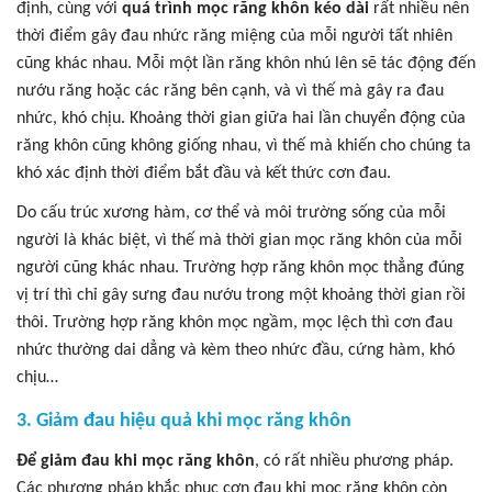
định, cùng với
quá trình mọc răng khôn kéo dài
rất nhiều nên
thời điểm gây đau nhức răng miệng của mỗi người tất nhiên
cũng khác nhau. Mỗi một lần răng khôn nhú lên sẽ tác động đến
nướu răng hoặc các răng bên cạnh, và vì thế mà gây ra đau
nhức, khó chịu. Khoảng thời gian giữa hai lần chuyển động của
răng khôn cũng không giống nhau, vì thế mà khiến cho chúng ta
khó xác định thời điểm bắt đầu và kết thức cơn đau.
Do cấu trúc xương hàm, cơ thể và môi trường sống của mỗi
người là khác biệt, vì thế mà thời gian mọc răng khôn của mỗi
người cũng khác nhau. Trường hợp răng khôn mọc thẳng đúng
vị trí thì chỉ gây sưng đau nướu trong một khoảng thời gian rồi
thôi. Trường hợp răng khôn mọc ngầm, mọc lệch thì cơn đau
nhức thường dai dẳng và kèm theo nhức đầu, cứng hàm, khó
chịu…
3. Giảm đau hiệu quả khi mọc răng khôn
Để giảm đau khi mọc răng khôn
, có rất nhiều phương pháp.
Các phương pháp khắc phục cơn đau khi mọc răng khôn còn