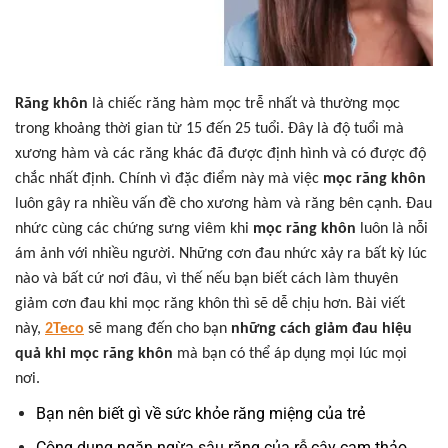
Răng khôn
là chiếc răng hàm mọc trễ nhất và thường mọc
trong khoảng thời gian từ 15 đến 25 tuổi. Đây là độ tuổi mà
xương hàm và các răng khác đã được định hình và có được độ
chắc nhất định. Chính vì đặc điểm này mà việc
mọc răng khôn
luôn gây ra nhiều vấn đề cho xương hàm và răng bên cạnh. Đau
nhức cùng các chứng sưng viêm khi
mọc răng khôn
luôn là nỗi
ám ảnh với nhiều người. Những cơn đau nhức xảy ra bất kỳ lúc
nào và bất cứ nơi đâu, vì thế nếu bạn biết cách làm thuyên
giảm cơn đau khi mọc răng khôn thì sẽ dễ chịu hơn. Bài viết
này,
2Teco
sẽ mang đến cho bạn
những cách giảm đau hiệu
quả khi mọc răng khôn
mà bạn có thể áp dụng mọi lúc mọi
nơi.
Bạn nên biết gì về sức khỏe răng miệng của trẻ
Công dụng ngăn ngừa sâu răng của rễ cây cam thảo