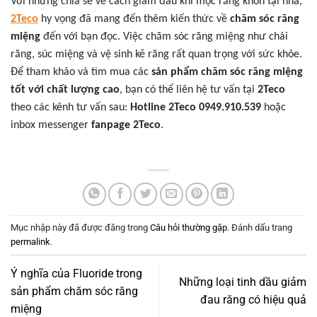
Với những chia sẻ về cách giảm đau khi mọc răng khôn tại nhà,
2Teco
hy vọng đã mang đến thêm kiến thức về
chăm sóc răng
miệng
đến với bạn đọc. Việc chăm sóc răng miệng như chải
răng, súc miệng và vệ sinh kẽ răng rất quan trọng với sức khỏe.
Để tham khảo và tìm mua các
sản phẩm chăm sóc răng miệng
tốt với chất lượng cao
, bạn có thể liên hệ tư vấn tại
2Teco
theo các kênh tư vấn sau:
Hotline 2Teco 0949.910.539
hoặc
inbox messenger
fanpage 2Teco
.
Mục nhập này đã được đăng trong
Câu hỏi thường gặp
. Đánh dấu trang
permalink
.
Ý nghĩa của Fluoride trong
Những loại tinh dầu giảm
sản phẩm chăm sóc răng
đau răng có hiệu quả
miệng