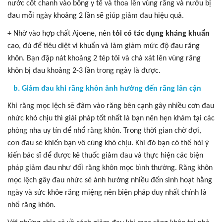
nước cốt chanh vào bông y tế và thoa lên vùng răng và nướu bị
đau mỗi ngày khoảng 2 lần sẽ giúp giảm đau hiệu quả.
+ Nhờ vào hợp chất Ajoene, nên
tỏi có tác dụng kháng khuẩn
cao, đủ để tiêu diệt vi khuẩn và làm giảm mức độ đau răng
khôn. Bạn đập nát khoảng 2 tép tỏi và chà xát lên vùng răng
khôn bị đau khoảng 2-3 lần trong ngày là được.
b. Giảm đau khi răng khôn ảnh hưởng đến răng lân cận
Khi răng mọc lệch sẽ đâm vào răng bên cạnh gây nhiều cơn đau
nhức khó chịu thì giải pháp tốt nhất là bạn nên hẹn khám tại các
phòng nha uy tín để nhổ răng khôn. Trong thời gian chờ đợi,
cơn đau sẽ khiến bạn vô cùng khó chịu. Khi đó bạn có thể hỏi ý
kiến bác sĩ để được kê thuốc giảm đau và thực hiện các biện
pháp giảm đau như đối răng khôn mọc bình thường. Răng khôn
mọc lệch gây đau nhức sẽ ảnh hưởng nhiều đến sinh hoạt hằng
ngày và sức khỏe răng miệng nên biện pháp duy nhất chính là
nhổ răng khôn.