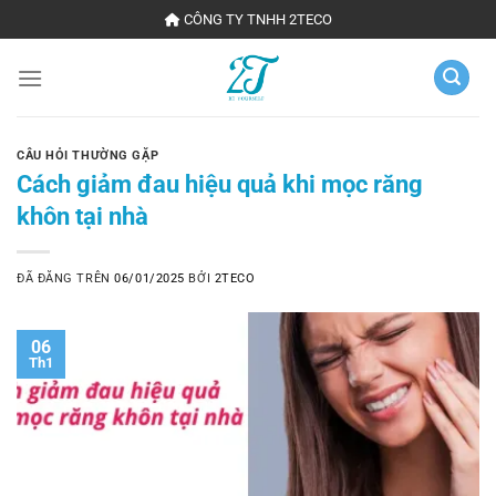
Chuyển
CÔNG TY TNHH 2TECO
đến
nội
dung
CÂU HỎI THƯỜNG GẶP
Cách giảm đau hiệu quả khi mọc răng
khôn tại nhà
ĐÃ ĐĂNG TRÊN
06/01/2025
BỞI
2TECO
06
Th1