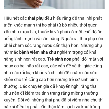
Hầu hết các
thai phụ
đều hiểu rằng để thai nhi phát
triển khỏe mạnh thì họ phải từ bỏ nhiều thói quen
xấu như rượu bia, thuốc lá và phải có một chế độ ăn
uống lành mạnh và cân bằng. Ngoài ra, thai phụ còn
phải chăm sóc răng nướu cẩn thận hơn. Những phụ
nữ mắc
bệnh viêm nha chu
nghiêm trọng có khả
năng sinh non rất cao.
Trẻ sinh non
phải đối mặt với
nguy cơ bại não rất cao, các vấn đề về thị giác cũng
như các rối loạn khác và chi phí để chăm sóc sức
khỏe cho trẻ cũng cao hơn những trẻ sơ sinh bình
thường. Các chuyên gia đã khuyến nghị rằng thai
phụ nên đi kiểm tra tình trạng răng miệng thường
xuyên. Đối với những thai phụ đã bị viêm nha chu thì
bác sĩ điều trị phải cẩn thận làm sạch và khử trừng