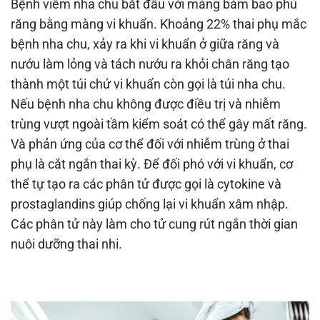
Bệnh viêm nha chu bắt đầu với mảng bám bao phủ
răng bằng màng vi khuẩn. Khoảng 22% thai phụ mắc
bệnh nha chu, xảy ra khi vi khuẩn ở giữa răng và
nướu làm lỏng và tách nướu ra khỏi chân răng tạo
thành một túi chứ vi khuẩn còn gọi là túi nha chu.
Nếu bệnh nha chu không được điều trị và nhiễm
trùng vượt ngoài tầm kiểm soát có thể gây mất răng.
Và phản ứng của cơ thể đối với nhiễm trùng ở thai
phụ là cắt ngắn thai kỳ. Để đối phó với vi khuẩn, cơ
thể tự tạo ra các phân tử được gọi là cytokine và
prostaglandins giúp chống lại vi khuẩn xâm nhập.
Các phân tử này làm cho tử cung rút ngắn thời gian
nuôi dưỡng thai nhi.