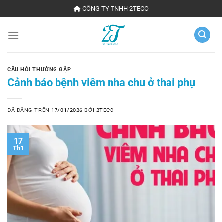
Chuyển
CÔNG TY TNHH 2TECO
đến
nội
dung
CÂU HỎI THƯỜNG GẶP
Cảnh báo bệnh viêm nha chu ở thai phụ
ĐÃ ĐĂNG TRÊN
17/01/2026
BỞI
2TECO
17
Th1