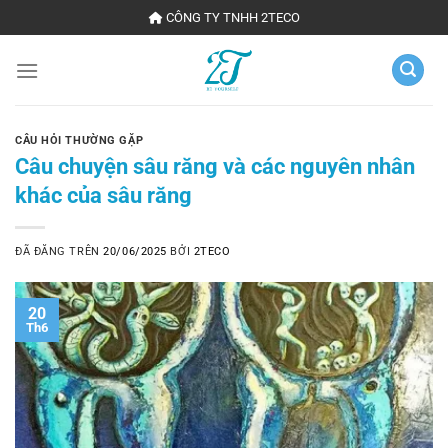
Chuyển
CÔNG TY TNHH 2TECO
đến
nội
dung
CÂU HỎI THƯỜNG GẶP
Câu chuyện sâu răng và các nguyên nhân
khác của sâu răng
ĐÃ ĐĂNG TRÊN
20/06/2025
BỞI
2TECO
20
Th6