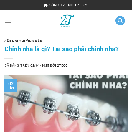
Chuyển
CÔNG TY TNHH 2TECO
đến
nội
dung
CÂU HỎI THƯỜNG GẶP
Chỉnh nha là gì? Tại sao phải chỉnh nha?
ĐÃ ĐĂNG TRÊN
02/01/2025
BỞI
2TECO
02
Th1