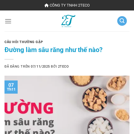
Chuyển
CÔNG TY TNHH 2TECO
đến
nội
dung
CÂU HỎI THƯỜNG GẶP
Đường làm sâu răng như thế nào?
ĐÃ ĐĂNG TRÊN
07/11/2025
BỞI
2TECO
07
Th11