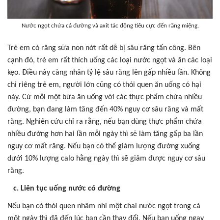
Nước ngọt chứa cả đường và axit tác động tiêu cực đến răng miệng.
Trẻ em có răng sữa non nớt rất dễ bị sâu răng tấn công. Bên
cạnh đó, trẻ em rất thích uống các loại nước ngọt và ăn các loại
kẹo. Điều này càng nhân tỷ lệ sâu răng lên gấp nhiều lần. Không
chỉ riêng trẻ em, người lớn cũng có thói quen ăn uống có hại
này. Cứ mỗi một bữa ăn uống với các thực phẩm chứa nhiều
đường, bạn đang làm tăng đến 40% nguy cơ sâu răng và mất
răng. Nghiên cứu chỉ ra rằng, nếu bạn dùng thực phẩm chứa
nhiều đường hơn hai lần mỗi ngày thì sẽ làm tăng gấp ba lần
nguy cơ mất răng. Nếu bạn có thể giảm lượng đường xuống
dưới 10% lượng calo hằng ngày thì sẽ giảm được nguy cơ sâu
răng.
c. Liên tục uống nước có đường
Nếu bạn có thói quen nhâm nhi một chai nước ngọt trong cả
một ngày thì đã đến lúc bạn cần thay đổi. Nếu bạn uống ngay