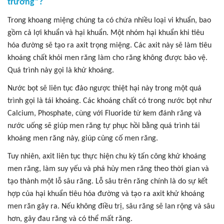
trường”?
Trong khoang miệng chúng ta có chứa nhiều loại vi khuẩn, bao
gồm cả lợi khuẩn và hại khuẩn. Một nhóm hại khuẩn khi tiêu
hóa đường sẽ tạo ra axit trọng miệng. Các axit này sẽ làm tiêu
khoáng chất khỏi men răng làm cho răng không được bảo vệ.
Quá trình này gọi là khử khoáng.
Nước bọt sẽ liên tục đảo ngược thiệt hại này trong một quá
trình gọi là tái khoáng. Các khoáng chất có trong nước bọt như
Calcium, Phosphate, cùng với Fluoride từ kem đánh răng và
nước uống sẽ giúp men răng tự phục hồi bằng quá trình tái
khoáng men răng này, giúp củng cố men răng.
Tuy nhiên, axit liên tục thực hiện chu kỳ tấn công khử khoáng
men răng, làm suy yếu và phá hủy men răng theo thời gian và
tạo thành một lỗ sâu răng. Lỗ sâu trên răng chính là do sự kết
hợp của hại khuẩn tiêu hóa đường và tạo ra axit khử khoáng
men răn gây ra. Nếu không điều trị, sâu răng sẽ lan rộng và sâu
hơn, gây đau răng và có thể mất răng.