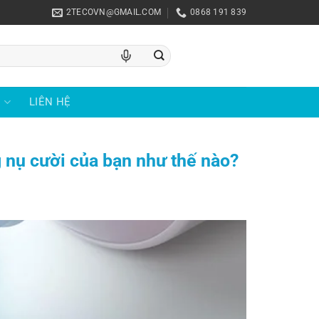
2TECOVN@GMAIL.COM
0868 191 839
U
LIÊN HỆ
 nụ cười của bạn như thế nào?