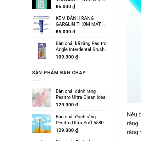
CHANH LIME MINT
85.000
₫
120g
KEM ĐÁNH RĂNG
GARGLIN THƠM MÁT VỊ
BẠC HÀ SPEARMINT
85.000
₫
120g
Bàn chải kẽ răng Pesitro
Angle Interdental Brush
Size 1 - 0.7mm
109.000
₫
SẢN PHẨM BÁN CHẠY
Bàn chải đánh răng
Pesitro Ultra Clean Ideal
129.000
₫
Nếu b
Bàn chải đánh răng
Pesitro Ultra Soft 6580
răng.
129.000
₫
răng 