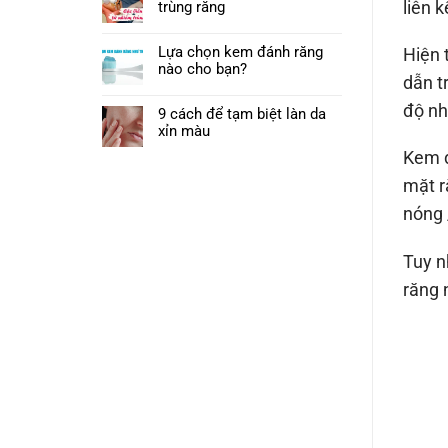
liên k
trùng răng
Lựa chọn kem đánh răng
Hiện 
nào cho bạn?
dẫn t
độ nh
9 cách để tạm biệt làn da
xỉn màu
Kem đ
mặt r
nóng 
Tuy n
răng 