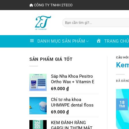
Chuyển
CÔNG TY TNHH 2TECO
đến
nội
Tìm
dung
kiếm:
DANH MỤC SẢN PHẨM
TRANG CH
CÂU HỎI
SẢN PHẨM GIÁ TỐT
Kem
Sáp Nha Khoa Pesitro
ĐÃ ĐĂN
Ortho Wax + Vitamin E
69.000
₫
Chỉ tơ nha khoa
18
UHMWPE dental floss
Th8
69.000
₫
KEM ĐÁNH RĂNG
GARGLIN THƠM MÁT VỊ