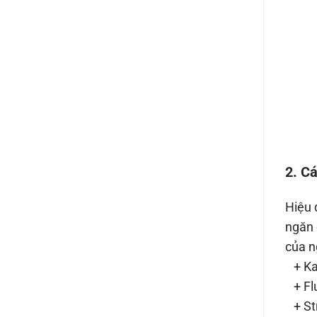
2. C
Hiệu 
ngăn 
của n
+ Kal
+ Flu
+ Str