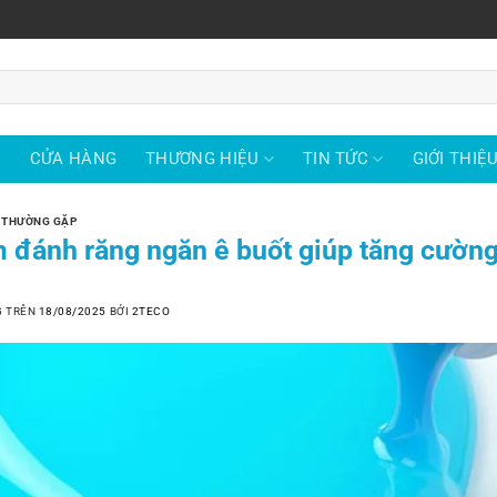
Ủ
CỬA HÀNG
THƯƠNG HIỆU
TIN TỨC
GIỚI THIỆ
 THƯỜNG GẶP
 đánh răng ngăn ê buốt giúp tăng cường
G TRÊN
18/08/2025
BỞI
2TECO