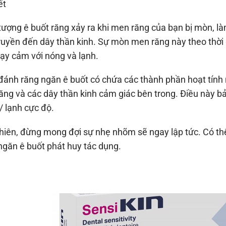
ết
tượng ê buốt răng xảy ra khi men răng của bạn bị mòn, l
ruyền đến dây thần kinh. Sự mòn men răng này theo thời g
ạy cảm với nóng và lạnh.
ánh răng ngăn ê buốt có chứa các thành phần hoạt tính n
ăng và các dây thần kinh cảm giác bên trong. Điều này bả
/ lạnh cực độ.
hiên, đừng mong đợi sự nhẹ nhõm sẽ ngay lập tức. Có thể
ngăn ê buốt phát huy tác dụng.