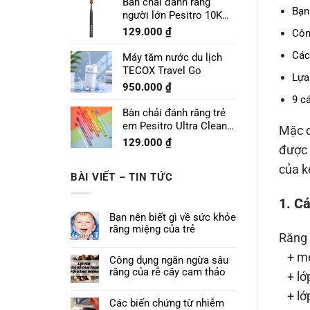
Bàn chải đánh răng
Bạn
người lớn Pesitro 10K
Pro
129.000
₫
Côn
Các
Máy tăm nước du lịch
TECOX Travel Go
Lựa
950.000
₫
9 c
Bàn chải đánh răng trẻ
em Pesitro Ultra Clean
Mặc d
Prime 7680
129.000
₫
được 
của k
BÀI VIẾT – TIN TỨC
1. C
Bạn nên biết gì về sức khỏe
răng miệng của trẻ
Răng 
+ m
Công dụng ngăn ngừa sâu
răng của rễ cây cam thảo
+ lớp
+ lớp
Các biến chứng từ nhiễm