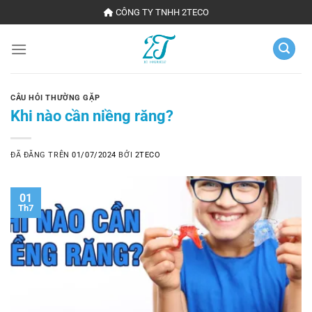
Chuyển
CÔNG TY TNHH 2TECO
đến
nội
dung
CÂU HỎI THƯỜNG GẶP
Khi nào cần niềng răng?
ĐÃ ĐĂNG TRÊN
01/07/2024
BỞI
2TECO
01
Th7