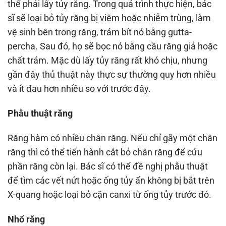
thể phải lấy tủy răng. Trong quá trình thực hiện, bác
sĩ sẽ loại bỏ tủy răng bị viêm hoặc nhiễm trùng, làm
vệ sinh bên trong răng, trám bít nó bằng gutta-
percha. Sau đó, họ sẽ bọc nó bằng cầu răng giả hoặc
chất trám. Mặc dù lấy tủy răng rất khó chịu, nhưng
gần đây thủ thuật này thực sự thường quy hơn nhiều
và ít đau hơn nhiều so với trước đây.
Phẫu thuật răng
Răng hàm có nhiều chân răng. Nếu chỉ gãy một chân
răng thì có thể tiến hành cắt bỏ chân răng để cứu
phần răng còn lại. Bác sĩ có thể đề nghị phẫu thuật
để tìm các vết nứt hoặc ống tủy ẩn không bị bắt trên
X-quang hoặc loại bỏ cặn canxi từ ống tủy trước đó.
Nhổ răng