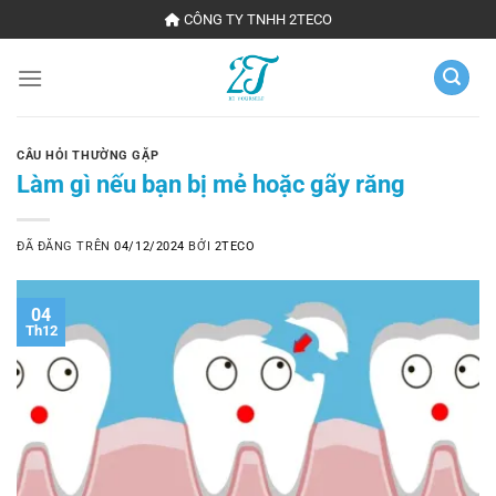
Chuyển
CÔNG TY TNHH 2TECO
đến
nội
dung
CÂU HỎI THƯỜNG GẶP
Làm gì nếu bạn bị mẻ hoặc gãy răng
ĐÃ ĐĂNG TRÊN
04/12/2024
BỞI
2TECO
04
Th12