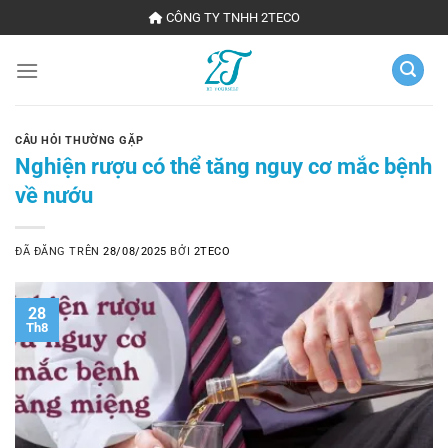
Chuyển
CÔNG TY TNHH 2TECO
đến
nội
dung
CÂU HỎI THƯỜNG GẶP
Nghiện rượu có thể tăng nguy cơ mắc bệnh
về nướu
ĐÃ ĐĂNG TRÊN
28/08/2025
BỞI
2TECO
28
Th8