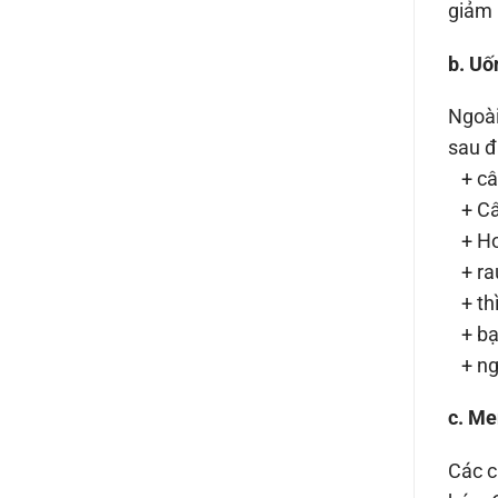
giảm 
b. Uố
Ngoài
sau đ
+ câ
+ Câ
+ Ho
+ ra
+ thì
+ bạ
+ ng
c. Me
Các c