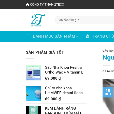
Chuyển
CÔNG TY TNHH 2TECO
đến
nội
Tìm
dung
kiếm:
DANH MỤC SẢN PHẨM
TRANG CH
CÂU HỎI
SẢN PHẨM GIÁ TỐT
Ngu
Sáp Nha Khoa Pesitro
ĐÃ ĐĂN
Ortho Wax + Vitamin E
69.000
₫
Chỉ tơ nha khoa
18
UHMWPE dental floss
Th11
69.000
₫
KEM ĐÁNH RĂNG
GARGLIN THƠM MÁT VỊ