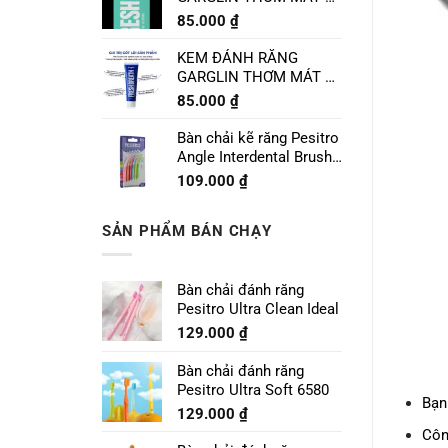
CHANH LIME MINT
85.000
₫
120g
KEM ĐÁNH RĂNG
GARGLIN THƠM MÁT VỊ
BẠC HÀ SPEARMINT
85.000
₫
120g
Bàn chải kẽ răng Pesitro
Angle Interdental Brush
Size 1 - 0.7mm
109.000
₫
SẢN PHẨM BÁN CHẠY
Bàn chải đánh răng
Pesitro Ultra Clean Ideal
129.000
₫
Bàn chải đánh răng
Pesitro Ultra Soft 6580
Bạn
129.000
₫
Côn