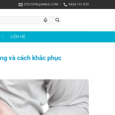
2TECOVN@GMAIL.COM
0868 191 839
U
LIÊN HỆ
ng và cách khắc phục