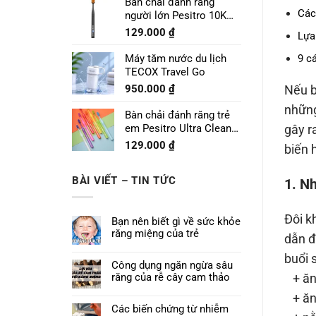
Bàn chải đánh răng
Các
người lớn Pesitro 10K
Pro
129.000
₫
Lựa
Máy tăm nước du lịch
9 c
TECOX Travel Go
950.000
₫
Nếu b
những
Bàn chải đánh răng trẻ
em Pesitro Ultra Clean
gây r
Prime 7680
129.000
₫
biến 
BÀI VIẾT – TIN TỨC
1. N
Đôi k
Bạn nên biết gì về sức khỏe
răng miệng của trẻ
dẫn đ
buổi 
Công dụng ngăn ngừa sâu
răng của rễ cây cam thảo
+ ăn 
+ ăn
Các biến chứng từ nhiễm