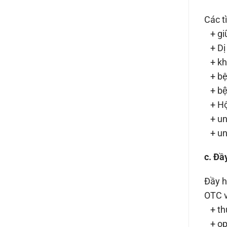
Các t
+ giữ
+ Dị
+ kh
+ bện
+ bê
+ Hộ
+ ung
+ ung
c. Đầ
Đầy h
OTC v
+ thu
+ opi