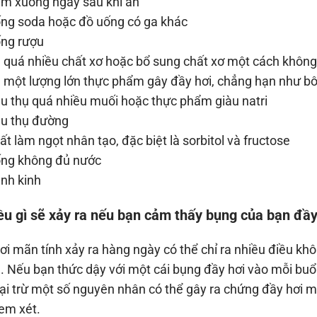
 xuống ngay sau khi ăn
g soda hoặc đồ uống có ga khác
ng rượu
quá nhiều chất xơ hoặc bổ sung chất xơ một cách không 
một lượng lớn thực phẩm gây đầy hơi, chẳng hạn như bôn
u thụ quá nhiều muối hoặc thực phẩm giàu natri
u thụ đường
t làm ngọt nhân tạo, đặc biệt là sorbitol và fructose
ng không đủ nước
nh kinh
iều gì sẽ xảy ra nếu bạn cảm thấy bụng của bạn đầ
ơi mãn tính xảy ra hàng ngày có thể chỉ ra nhiều điều khô
. Nếu bạn thức dậy với một cái bụng đầy hơi vào mỗi buổi
oại trừ một số nguyên nhân có thể gây ra chứng đầy hơi 
em xét.