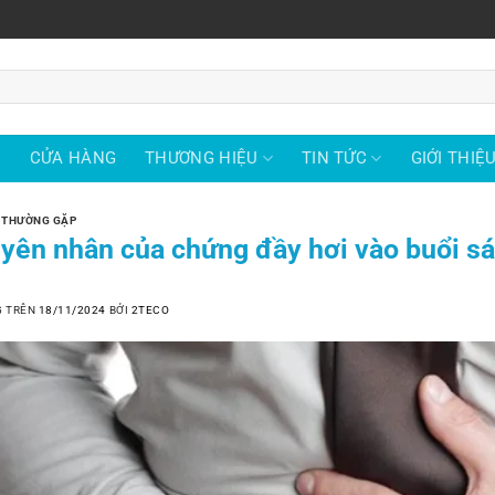
Ủ
CỬA HÀNG
THƯƠNG HIỆU
TIN TỨC
GIỚI THIỆ
 THƯỜNG GẶP
yên nhân của chứng đầy hơi vào buổi sá
G TRÊN
18/11/2024
BỞI
2TECO