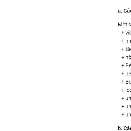
a. Cá
Một s
+ viê
+ nh
+ tắc
+ hội
+ Bệ
+ bện
+ Bện
+ loé
+ ung
+ ung
+ ung
b. Cá