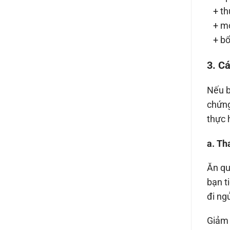
+ th
+ một
+ bổ 
3. C
Nếu b
chứng
thực 
a. Th
Ăn qu
bạn t
đi ng
Giảm 