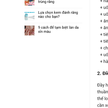
+ nằm
trùng răng
+ uốn
Lựa chọn kem đánh răng
+ uố
nào cho bạn?
+ ăn 
+ ăn 
9 cách để tạm biệt làn da
xỉn màu
+ tiê
+ tiê
+ chấ
+ uố
+ hà
2. Đ
Đầy h
thuần
thể l
cần x