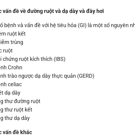
c vấn đề về đường ruột và dạ dày và đầy hơi
ố bệnh và vấn đề với hệ tiêu hóa (GI) là một số nguyên n
m ruột kết
iễm trùng
 ruột
 chứng ruột kích thích (IBS)
nh Crohn
h trào ngược dạ dày thực quản (GERD)
h celiac
t dạ dày
 thư đường ruột
 thư ruột kết
 thư dạ dày
c vấn đề khác