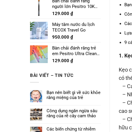
Bàn chải đánh răng
Bạn
người lớn Pesitro 10K
Pro
129.000
₫
Côn
Các
Máy tăm nước du lịch
TECOX Travel Go
Lựa
950.000
₫
9 c
Bàn chải đánh răng trẻ
em Pesitro Ultra Clean
1. Kẹ
Prime 7680
129.000
₫
Kẹo c
BÀI VIẾT – TIN TỨC
có th
– Cao
Bạn nên biết gì về sức khỏe
– Nhự
răng miệng của trẻ
– Chấ
cao s
Công dụng ngăn ngừa sâu
răng của rễ cây cam thảo
– Chấ
hữu c
Các biến chứng từ nhiễm