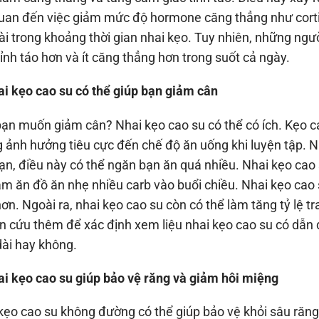
quan đến việc giảm mức độ hormone căng thẳng như cortisol
ài trong khoảng thời gian nhai kẹo. Tuy nhiên, những ngư
tỉnh táo hơn và ít căng thẳng hơn trong suốt cả ngày.
ai kẹo cao su có thể giúp bạn giảm cân
ạn muốn giảm cân? Nhai kẹo cao su có thể có ích. Kẹo cao 
 ảnh hưởng tiêu cực đến chế độ ăn uống khi luyện tập. 
ạn, điều này có thể ngăn bạn ăn quá nhiều. Nhai kẹo cao
ảm ăn đồ ăn nhẹ nhiều carb vào buổi chiều. Nhai kẹo cao s
hơn. Ngoài ra, nhai kẹo cao su còn có thể làm tăng tỷ lệ t
n cứu thêm để xác định xem liệu nhai kẹo cao su có dẫn đ
dài hay không.
ai kẹo cao su giúp bảo vệ răng và giảm hôi miệng
kẹo cao su không đường có thể giúp bảo vệ khỏi sâu răng.