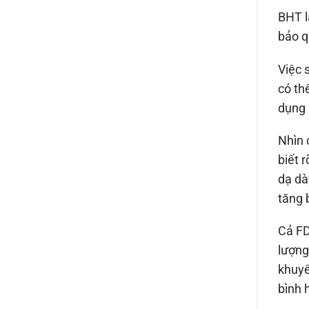
BHT l
bảo q
Việc 
có th
dụng 
Nhìn 
biết 
dạ dà
tăng 
Cả FD
lượng
khuyế
bình 