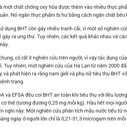
à một chất chống oxy hóa được thêm vào nhiều thực phẩ
uản. Nó ngăn thực phẩm bị hư bằng cách ngăn chất béo bị
sử dụng BHT còn gây nhiều tranh cãi, vì một số nghiên cứ
ể gây ra ung thư. Tuy nhiên, các kết quả khác nhau và các
này.
chung, có rất ít nghiên cứu trên người, vì vậy tác dụng c
rõ. Tuy nhiên, một nghiên cứu của Hà Lan từ năm 2000 đã
y và phát hiện ra rằng nam giới và phụ nữ tiêu thụ BHT vớ
bệnh trạng.
A và EFSA đều coi BHT an toàn khi tiêu thụ với liều lượ
 cơ thể (tương đương 0,25 mg mỗi kg). Hầu hết mọi người 
n nghị này. Một nghiên cứu phân tích mẫu nước tiểu từ n
hàng ngày ở người lớn chỉ là 0,21-31,3 microgam trên mỗi 