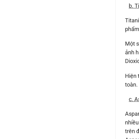
b. T
Titan
phẩm 
Một s
ảnh h
Dioxi
Hiện 
toàn.
c. 
Aspar
nhiều
trên 