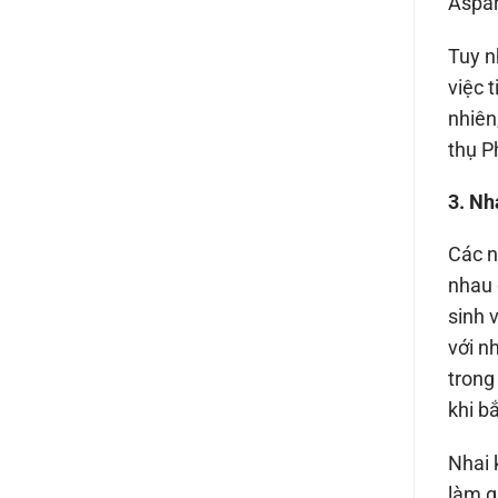
Aspar
Tuy n
việc 
nhiên
thụ P
3. Nh
Các n
nhau 
sinh 
với n
trong
khi b
Nhai 
làm g