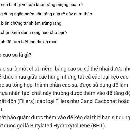
 nên biết gì về sức khỏe răng miệng của trẻ
g dụng ngăn ngừa sâu răng của rễ cây cam thảo
 biến chứng từ nhiễm trùng răng
 chọn kem đánh răng nào cho bạn?
ách để tạm biệt làn da xỉn màu
o cao su là gì?
ao su là một chất mềm, bằng cao su có thể nhai được n
ể khác nhau giữa các hãng, nhưng tất cả các loại kẹo cao
 su tổng hợp: thành phần cao su, được sử dụng để làm c
a nhân tạo: chất này thường được thêm vào để tăng độ 
t độn (Fillers): các loại Fillers như Canxi Cacbonat hoặc
u.
t bảo quản: được thêm vào để kéo dài thời hạn sử dụng.
ơ được gọi là Butylated Hydroxytoluene (BHT).