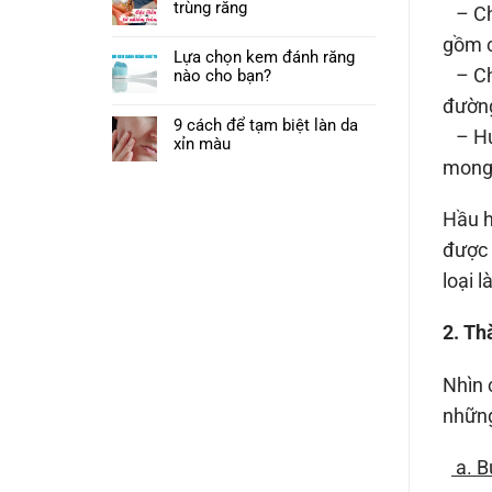
trùng răng
– Chấ
gồm c
Lựa chọn kem đánh răng
– Chấ
nào cho bạn?
đường
9 cách để tạm biệt làn da
– Hươ
xỉn màu
mong
Hầu h
được 
loại 
2. Th
Nhìn 
những
a. B