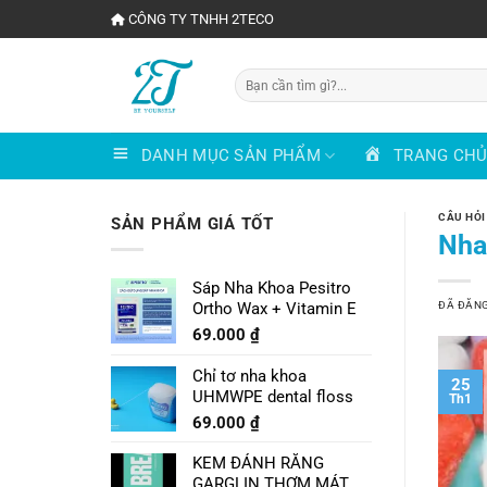
Chuyển
CÔNG TY TNHH 2TECO
đến
nội
Tìm
dung
kiếm:
DANH MỤC SẢN PHẨM
TRANG CH
CÂU HỎI
SẢN PHẨM GIÁ TỐT
Nha
Sáp Nha Khoa Pesitro
ĐÃ ĐĂN
Ortho Wax + Vitamin E
69.000
₫
Chỉ tơ nha khoa
25
UHMWPE dental floss
Th1
69.000
₫
KEM ĐÁNH RĂNG
GARGLIN THƠM MÁT VỊ