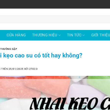
Ủ
CỬA HÀNG
THƯƠNG HIỆU
TIN TỨC
GIỚI THIỆ
 THƯỜNG GẶP
i kẹo cao su có tốt hay không?
G TRÊN
25/01/2025
BỞI
2TECO