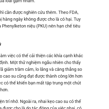
của loài gặm nhấm.
 phì cần được nghiên cứu thêm. Theo FDA,
 hàng ngày không được cho là có hại. Tuy
là Phenylketon niệu (PKU) nên hạn chế tiêu
ớ
làm việc có thể cải thiện các khía cạnh khác
t định. Một thử nghiệm ngẫu nhiên cho thấy
 đã giảm trầm cảm, lo lắng và căng thẳng so
ẹo cao su cũng đạt được thành công lớn hơn
iệc có thể khiến bạn mất tập trung một chút
 hơn.
n trí nhớ. Ngoài ra, nhai kẹo cao su có thể
a được cho là do tác động của việc nhai, có