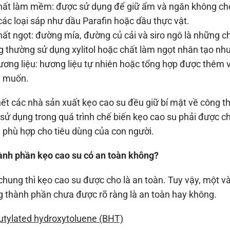
t làm mềm: được sử dụng để giữ ẩm và ngăn không cho 
ác loại sáp như dầu Parafin hoặc dầu thực vật.
t ngọt: đường mía, đường củ cải và siro ngô là những ch
 thường sử dụng xylitol hoặc chất làm ngọt nhân tạo nh
ng liệu: hương liệu tự nhiên hoặc tổng hợp được thêm v
 muốn.
ết các nhà sản xuất kẹo cao su đều giữ bí mật về công t
sử dụng trong quá trình chế biến kẹo cao su phải được
là phù hợp cho tiêu dùng của con người.
ành phần kẹo cao su có an toàn không?
chung thì kẹo cao su được cho là an toàn. Tuy vậy, một 
 thành phần chưa được rõ ràng là an toàn hay không.
utylated hydroxytoluene (BHT)