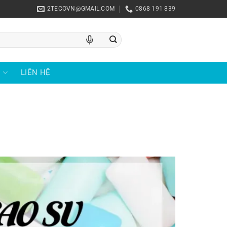
2TECOVN@GMAIL.COM
0868 191 839
U
LIÊN HỆ