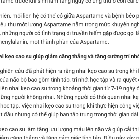
tame trước khi sinh làm tăng nguy cơ ung thư ở con cái 
hiên, mối liên hệ có thể có giữa Aspartame và bệnh béo
tiêu thụ một lượng Aspartame nằm trong mức khuyến nghị
, những người có tình trạng di truyền hiếm gặp được gọi 
henylalanin, một thành phần của Aspartame.
ai kẹo cao su giúp giảm căng thẳng và tăng cường trí nh
ghiên cứu đã phát hiện ra rằng nhai kẹo cao su trong khi 
của não bộ bao gồm tỉnh táo, trí nhớ, học tập và ra quyế
viên nhai kẹo cao su trong khoảng thời gian từ 7-19 ngày
hững người không nhai. Những người có thói quen nhai k
 học tập. Việc nhai kẹo cao su trong khi thực hiện công v
ắt đầu nhưng có thể giúp bạn tập trung trong thời gian dài
kẹo cao su làm tăng lưu lượng máu lên não và giúp cải thiệ
iảm căng thẳng và tăng cảm giác tỉnh táo. Điều này xảy r