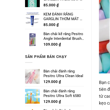
CHANH LIME MINT
85.000
₫
120g
KEM ĐÁNH RĂNG
GARGLIN THƠM MÁT VỊ
BẠC HÀ SPEARMINT
85.000
₫
120g
Bàn chải kẽ răng Pesitro
Angle Interdental Brush
Size 1 - 0.7mm
109.000
₫
SẢN PHẨM BÁN CHẠY
Bàn chải đánh răng
Pesitro Ultra Clean Ideal
129.000
₫
Bạn c
tiên 
Bàn chải đánh răng
Pesitro Ultra Soft 6580
từ ca
129.000
₫
kẹo c