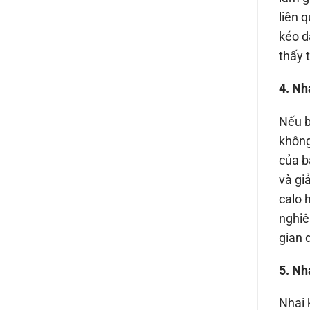
liên 
kéo d
thấy 
4. Nh
Nếu b
không
của b
và gi
calo 
nghiê
gian 
5. Nh
Nhai 