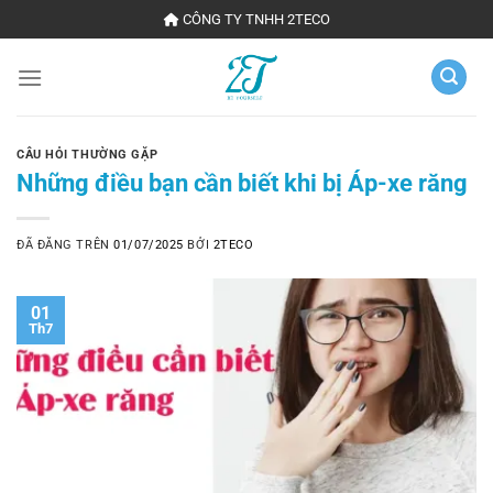
Chuyển
CÔNG TY TNHH 2TECO
đến
nội
dung
CÂU HỎI THƯỜNG GẶP
Những điều bạn cần biết khi bị Áp-xe răng
ĐÃ ĐĂNG TRÊN
01/07/2025
BỞI
2TECO
01
Th7