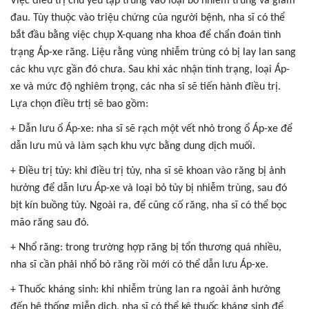
Việc điều trị chủ yếu tập trung vào loại bỏ nhiễm trùng và giảm
đau. Tùy thuộc vào triệu chứng của người bệnh, nha sĩ có thể
bắt đầu bằng việc chụp X-quang nha khoa để chẩn đoán tình
trạng Áp-xe răng. Liệu rằng vùng nhiễm trùng có bị lay lan sang
các khu vực gần đó chưa. Sau khi xác nhận tình trạng, loại Áp-
xe và mức độ nghiêm trọng, các nha sĩ sẽ tiến hành điều trị.
Lựa chọn điều trtị sẽ bao gồm:
+ Dẫn lưu ổ Áp-xe: nha sĩ sẽ rạch một vết nhỏ trong ổ Áp-xe để
dẫn lưu mủ và làm sạch khu vực bằng dung dịch muối.
+ Điều trị tủy: khi điều trị tủy, nha sĩ sẽ khoan vào răng bị ảnh
hưởng để dẫn lưu Áp-xe và loại bỏ tủy bị nhiễm trùng, sau đó
bịt kín buồng tủy. Ngoài ra, để cũng cố răng, nha sĩ có thể bọc
mão răng sau đó.
+ Nhổ răng: trong trường hợp răng bị tổn thương quá nhiều,
nha sĩ cần phải nhổ bỏ răng rồi mới có thể dẫn lưu Áp-xe.
+ Thuốc kháng sinh: khi nhiễm trùng lan ra ngoài ảnh hưởng
đến hệ thống miễn dịch, nha sĩ có thể kê thuốc kháng sinh để