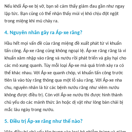
Nếu khối Áp-xe bị vỡ, bạn sẽ cảm thấy giảm đau gần như ngay
lập tức. Bạn cũng có thể nhận thấy mùi vị khó chịu đột ngột
trong miệng khi mủ chảy ra.
4. Nguyên nhân gây ra Áp-xe răng?
Hầu hết mọi vấn đề của răng miệng đề xuất phát từ vi khuẩn
tấn công. Áp-xe răng cũng không ngoại lệ. Áp-xe răng răng là vi
khuẩn xâm nhập vào răng và nướu rồi phát triển và gây hại cho
các mô xung quanh. Tùy mỗi loại Áp-xe mà quá trình xảy ra có
thể khác nhau. Với Áp-xe quanh chóp, vi khuẩn tấn công trước
tiên là vào tủy răng thông qua một lỗ sâu răng. Với Áp-xe nha
chu, nguyên nhân là từ các bệnh nướu răng như viêm nướu
không được điều trị. Còn với Áp-xe nướu thì được hình thành
chủ yếu do các mảnh thức ăn hoặc dị vật như lông bàn chải bị
mắc lâu ngày trong nướu.
5. Điều trị Áp-xe răng như thế nào?