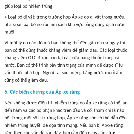
giúp loại bỏ nhiễm trùng.
+ Loại bỏ dị vật: trong trường hợp Áp-xe do dị vật trong nướu,
nha sĩ sẽ loại bỏ nó rồi làm sạch khu vực bằng dung dịch nước
muối.
Vì một lý do nào đó mà bạn không thể đến gặp nha sĩ ngay thì
bạn có thể dùng thuốc kháng viêm để giảm đau. Các loại thuốc
kháng viêm OTC được bán tại các cửa hàng thuốc trong cả
nước. Bạn có thể trình bày tình trạng của mình để dược sĩ tư
vấn thuốc phù hợp. Ngoài ra, súc miệng bằng nước muối ấm
cũng có thể giảm đau.
6. Các biến chứng của Áp-xe răng
Nếu không được điều trị, nhiễm trùng do Áp-xe răng có thể lan
đến hàm và các bộ phận khác trên đầu và cổ, thậm chí là não
bộ. Trong một số ít trường hợp, Áp-xe răng còn có thể dẫn đến
nhiễm trùng huyết, đe dọa tính mạng. Nếu bạn bị Áp-xe răng
kèm theo các vấn đề sau đây, bạn cần đến ngay cấp cứu: