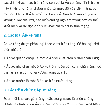
các vị trí khác nhau trên răng còn gọi là Áp-xe răng. Tình trạng
này khiến cho răng bị đau nhức từ mức độ vừa đến nặng, cơn
đau đôi khi có thể lan đến tai hoặc cổ. Nếu bị Áp-xe răng mà
không được điều trị, các biến chứng nghiêm trọng hơn có thể
xuất hiện và đe dọa đến sức khỏe thậm chí là tính mạng.
2. Các loại Áp-xe răng
Áp-xe răng được phân loại theo vị trí trên răng. Có ba loại phổ
biến nhất là:
+ Áp-xe quanh chớp: là một ổ Áp-xe xuất hiện ở đầu chân răng.
+ Áp-xe nha chu: một ổ Áp-xe trên nướu bên cạnh chân răng, có
thể lan sang có mô và xương xung quanh.
+ Áp-xe nướu: là một ổ áp-xe trên nướu răng.
3. Các triệu chứng Áp-xe răng
Đau nhói khu vực gần răng hoặc trong nướu là triệu chứng
chính của tình trạng Áp-xe răng. Các cơn đau thường xuất hiện