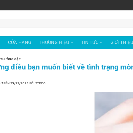
Ủ
CỬA HÀNG
THƯƠNG HIỆU
TIN TỨC
GIỚI THIỆ
 THƯỜNG GẶP
ng điều bạn muốn biết về tình trạng mò
G TRÊN
25/12/2025
BỞI
2TECO