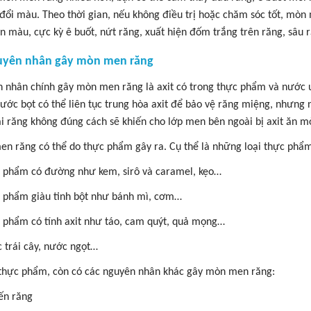
 đổi màu. Theo thời gian, nếu không điều trị hoặc chăm sóc tốt, mòn
ỉn màu, cực kỳ ê buốt, nứt răng, xuất hiện đốm trắng trên răng, sâu 
uyên nhân gây mòn men răng
 nhân chính gây mòn men răng là axit có trong thực phẩm và nước
ước bọt có thể liên tục trung hòa axit để bảo vệ răng miệng, nhưng
ải răng không đúng cách sẽ khiến cho lớp men bên ngoài bị axit ăn mò
n răng có thể do thực phẩm gây ra. Cụ thể là những loại thực phẩ
 phẩm có đường như kem, sirô và caramel, kẹo…
 phẩm giàu tinh bột như bánh mì, cơm…
 phẩm có tính axit như táo, cam quýt, quả mọng…
 trái cây, nước ngọt…
thực phẩm, còn có các nguyên nhân khác gây mòn men răng:
ến răng