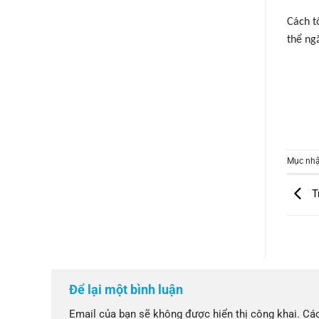
Cách t
thể ng
Mục nhậ
Tr
Để lại một bình luận
Email của bạn sẽ không được hiển thị công khai.
Các