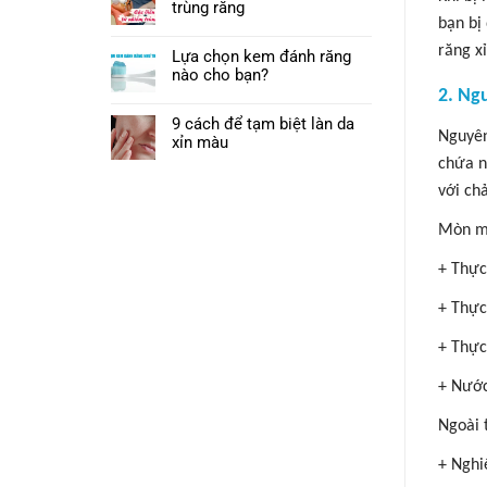
trùng răng
bạn bị
răng x
Lựa chọn kem đánh răng
nào cho bạn?
2. Ng
9 cách để tạm biệt làn da
Nguyên
xỉn màu
chứa n
với ch
Mòn me
+
Thực
+ Thực
+
Thực
+ Nước
Ngoài 
+
Nghi