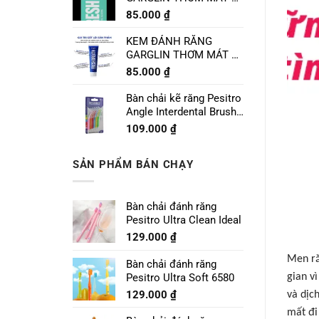
CHANH LIME MINT
85.000
₫
120g
KEM ĐÁNH RĂNG
GARGLIN THƠM MÁT VỊ
BẠC HÀ SPEARMINT
85.000
₫
120g
Bàn chải kẽ răng Pesitro
Angle Interdental Brush
Size 1 - 0.7mm
109.000
₫
SẢN PHẨM BÁN CHẠY
Bàn chải đánh răng
Pesitro Ultra Clean Ideal
129.000
₫
Men ră
Bàn chải đánh răng
Pesitro Ultra Soft 6580
gian v
129.000
₫
và dịc
mất đi