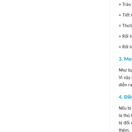
+
Trào
+
Tiết
+
Thườ
+
Rối l
+
Rối 
3. Me
Như bạ
Vì vậy
diễn r
4. Đi
Nếu bị
là thủ
bị đổi
thêm.