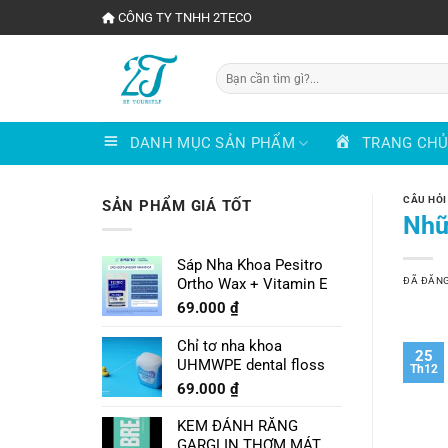
Chuyển
CÔNG TY TNHH 2TECO
đến
nội
Tìm
dung
kiếm:
DANH MỤC SẢN PHẨM
TRANG CH
CÂU HỎI
SẢN PHẨM GIÁ TỐT
Nhữ
Sáp Nha Khoa Pesitro
ĐÃ ĐĂN
Ortho Wax + Vitamin E
69.000
₫
Chỉ tơ nha khoa
25
UHMWPE dental floss
Th12
69.000
₫
KEM ĐÁNH RĂNG
GARGLIN THƠM MÁT VỊ