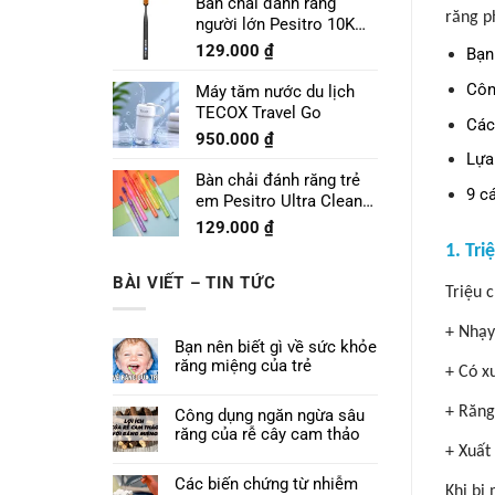
Bàn chải đánh răng
răng p
người lớn Pesitro 10K
Pro
129.000
₫
Bạn
Côn
Máy tăm nước du lịch
TECOX Travel Go
Các
950.000
₫
Lựa
Bàn chải đánh răng trẻ
9 c
em Pesitro Ultra Clean
Prime 7680
129.000
₫
1. Tr
BÀI VIẾT – TIN TỨC
Triệu 
+ Nhạy
Bạn nên biết gì về sức khỏe
răng miệng của trẻ
+ Có x
+ Răng
Công dụng ngăn ngừa sâu
răng của rễ cây cam thảo
+ Xuất
Các biến chứng từ nhiễm
Khi bị