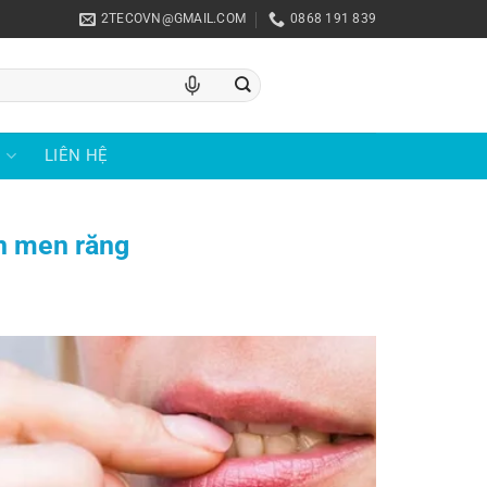
2TECOVN@GMAIL.COM
0868 191 839
U
LIÊN HỆ
n men răng