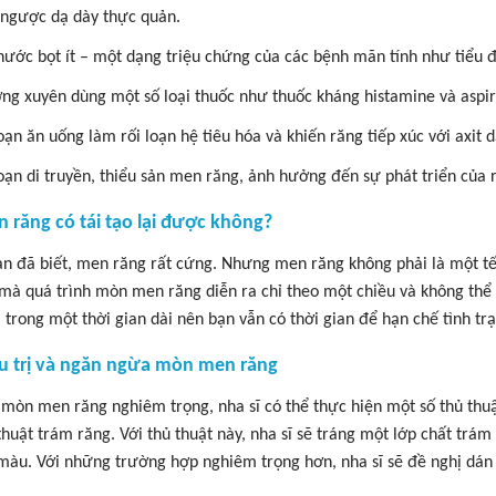
 ngược dạ dày thực quản.
 nước bọt ít – một dạng triệu chứng của các bệnh mãn tính như tiểu
ng xuyên dùng một số loại thuốc như thuốc kháng histamine và aspir
oạn ăn uống làm rối loạn hệ tiêu hóa và khiến răng tiếp xúc với axit d
loạn di truyền, thiểu sản men răng, ảnh hưởng đến sự phát triển của 
n răng có tái tạo lại được không?
n đã biết, men răng rất cứng. Nhưng men răng không phải là một tế b
 mà quá trình mòn men răng diễn ra chỉ theo một chiều và không th
a trong một thời gian dài nên bạn vẫn có thời gian để hạn chế tình tr
ều trị và ngăn ngừa mòn men răng
 mòn men răng nghiêm trọng, nha sĩ có thể thực hiện một số thủ thuậ
 thuật trám răng. Với thủ thuật này, nha sĩ sẽ tráng một lớp chất trá
 màu. Với những trường hợp nghiêm trọng hơn, nha sĩ sẽ đề nghị dán