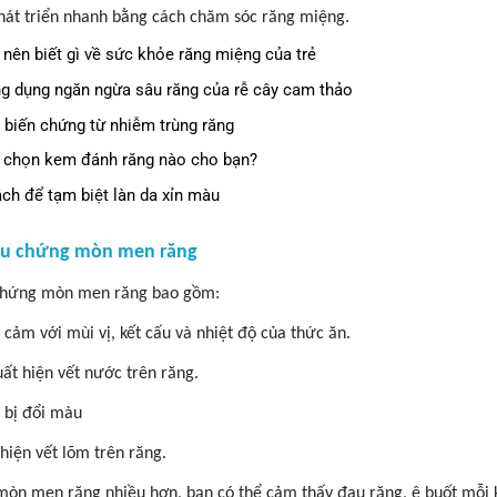
hát triển nhanh bằng cách chăm sóc răng miệng.
 nên biết gì về sức khỏe răng miệng của trẻ
g dụng ngăn ngừa sâu răng của rễ cây cam thảo
 biến chứng từ nhiễm trùng răng
 chọn kem đánh răng nào cho bạn?
ách để tạm biệt làn da xỉn màu
iệu chứng mòn men răng
chứng mòn men răng bao gồm:
 cảm với mùi vị, kết cấu và nhiệt độ của thức ăn.
uất hiện vết nước trên răng.
 bị đổi màu
 hiện vết lõm trên răng.
 mòn men răng nhiều hơn, bạn có thể cảm thấy đau răng, ê buốt mỗi k