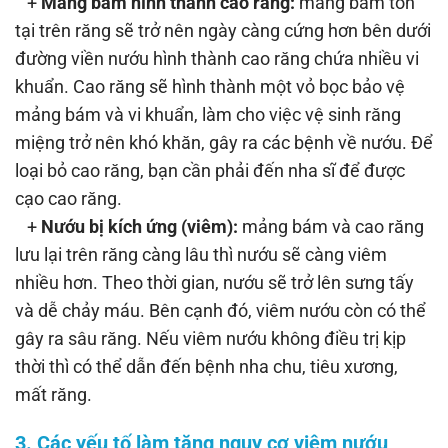
+
Mảng bám hình thành cao răng:
mảng bám tồn
tại trên răng sẽ trở nên ngày càng cứng hơn bên dưới
đường viền nướu hình thành cao răng chứa nhiều vi
khuẩn. Cao răng sẽ hình thành một vỏ bọc bảo vệ
mảng bám và vi khuẩn, làm cho việc vệ sinh răng
miệng trở nên khó khăn, gây ra các bệnh về nướu. Để
loại bỏ cao răng, bạn cần phải đến nha sĩ để được
cạo cao răng.
+
Nướu bị kích ứng (viêm):
mảng bám và cao răng
lưu lại trên răng càng lâu thì nướu sẽ càng viêm
nhiều hơn. Theo thời gian, nướu sẽ trở lên sưng tấy
và dễ chảy máu. Bên cạnh đó, viêm nướu còn có thể
gây ra sâu răng. Nếu viêm nướu không điều trị kịp
thời thì có thể dẫn đến bệnh nha chu, tiêu xương,
mất răng.
3. Các yếu tố làm tăng nguy cơ viêm nướu