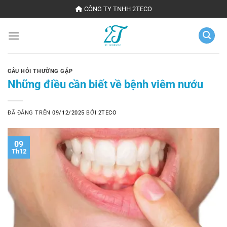
Chuyển
CÔNG TY TNHH 2TECO
đến
nội
dung
CÂU HỎI THƯỜNG GẶP
Những điều cần biết về bệnh viêm nướu
ĐÃ ĐĂNG TRÊN
09/12/2025
BỞI
2TECO
09
Th12