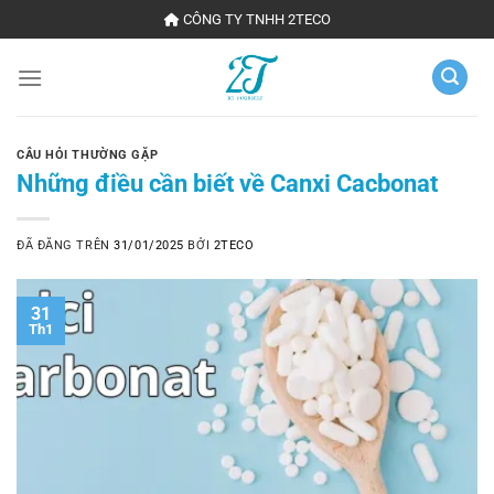
Chuyển
CÔNG TY TNHH 2TECO
đến
nội
dung
CÂU HỎI THƯỜNG GẶP
Những điều cần biết về Canxi Cacbonat
ĐÃ ĐĂNG TRÊN
31/01/2025
BỞI
2TECO
31
Th1