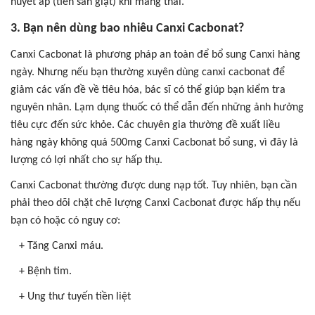
huyết áp (tiền sản giật) khi mang thai.
3. Bạn nên dùng bao nhiêu Canxi Cacbonat?
Canxi Cacbonat là phương pháp an toàn để bổ sung Canxi hàng
ngày.
Nhưng nếu bạn thường xuyên dùng canxi cacbonat để
giảm các vấn đề về tiêu hóa, bác sĩ có thể giúp bạn kiểm tra
nguyên nhân. Lạm dụng thuốc có thể dẫn đến những ảnh hưởng
tiêu cực đến sức khỏe.
Các chuyên gia thường đề xuất liều
hàng ngày không quá 500mg Canxi Cacbonat bổ sung, vì đây là
lượng có lợi nhất cho sự hấp thụ.
Canxi Cacbonat thường được dung nạp tốt. Tuy nhiên, bạn cần
phải theo dõi chặt chẽ lượng Canxi Cacbonat được hấp thụ nếu
bạn có hoặc có nguy cơ:
+ Tăng Canxi máu.
+ Bệnh tim.
+ Ung thư tuyến tiền liệt