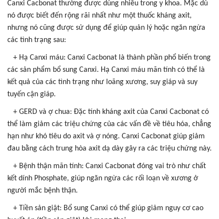
Canxi Cacbonat thường được dùng nhiều trong y khoa. Mặc dù
nó được biết đến rộng rãi nhất như một thuốc kháng axit,
nhưng nó cũng được sử dụng để giúp quản lý hoặc ngăn ngừa
các tình trạng sau:
+ Hạ Canxi máu: Canxi Cacbonat là thành phần phổ biến trong
các sản phẩm bổ sung Canxi. Hạ Canxi máu mãn tính có thể là
kết quả của các tình trạng như loãng xương, suy giáp và suy
tuyến cận giáp.
+ GERD và ợ chua: Đặc tính kháng axit của Canxi Cacbonat có
thể làm giảm các triệu chứng của các vấn đề về tiêu hóa, chẳng
hạn như khó tiêu do axit và ợ nóng. Canxi Cacbonat giúp giảm
đau bằng cách trung hòa axit dạ dày gây ra các triệu chứng này.
+ Bệnh thận mãn tính: Canxi Cacbonat đóng vai trò như chất
kết dính Phosphate, giúp ngăn ngừa các rối loạn về xương ở
người mắc bệnh thận.
+ Tiền sản giật: Bổ sung Canxi có thể giúp giảm nguy cơ cao