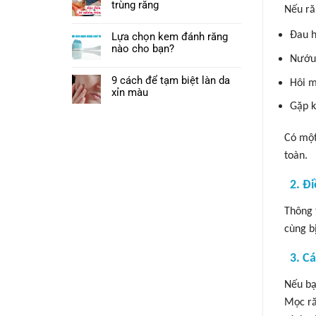
trùng răng
Nếu ră
Đau 
Lựa chọn kem đánh răng
nào cho bạn?
Nướu
9 cách để tạm biệt làn da
Hôi m
xỉn màu
Gặp k
Có một
toàn.
2. Đ
Thông 
cùng b
3. C
Nếu bạ
Mọc ră