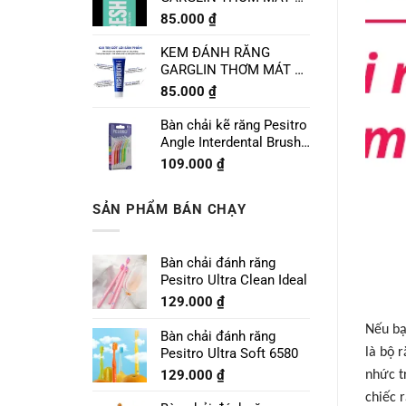
CHANH LIME MINT
85.000
₫
120g
KEM ĐÁNH RĂNG
GARGLIN THƠM MÁT VỊ
BẠC HÀ SPEARMINT
85.000
₫
120g
Bàn chải kẽ răng Pesitro
Angle Interdental Brush
Size 1 - 0.7mm
109.000
₫
SẢN PHẨM BÁN CHẠY
Bàn chải đánh răng
Pesitro Ultra Clean Ideal
129.000
₫
Nếu bạ
Bàn chải đánh răng
Pesitro Ultra Soft 6580
là bộ 
129.000
₫
nhức t
chiếc 