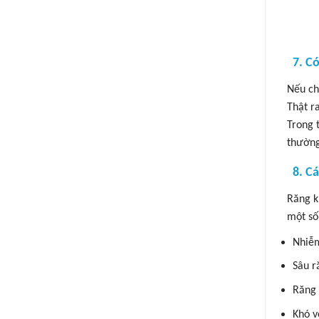
7. C
Nếu ch
Thật r
Trong 
thường
8. C
Răng k
một số
Nhiễm
Sâu r
Răng
Khó v