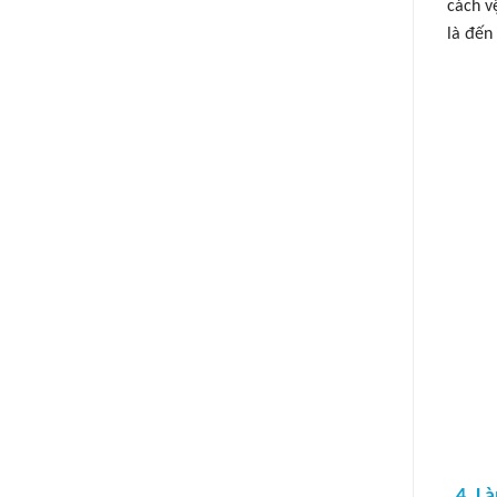
cách v
là đến
4. L