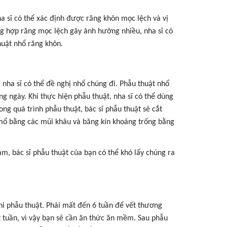
 sĩ có thể xác định được răng khôn mọc lệch và vị
ng hợp răng mọc lệch gây ảnh hưởng nhiều, nha sĩ có
huật nhổ răng khôn.
nha sĩ có thể đề nghị nhổ chúng đi. Phẫu thuật nhổ
ng ngày. Khi thực hiện phẫu thuật, nha sĩ có thể dùng
ng quá trình phẫu thuật, bác sĩ phẫu thuật sẽ cắt
 mổ bằng các mũi khâu và băng kín khoảng trống bằng
 bác sĩ phẫu thuật của bạn có thể khó lấy chúng ra
hi phẫu thuật. Phải mất đến 6 tuần để vết thương
 tuần, vì vậy bạn sẽ cần ăn thức ăn mềm. Sau phẫu