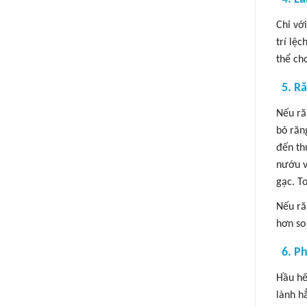
Chỉ vớ
trí lệ
thể ch
5. R
Nếu ră
bỏ răn
đến th
nướu v
gạc. T
Nếu ră
hơn so
6. P
Hầu hế
lành h