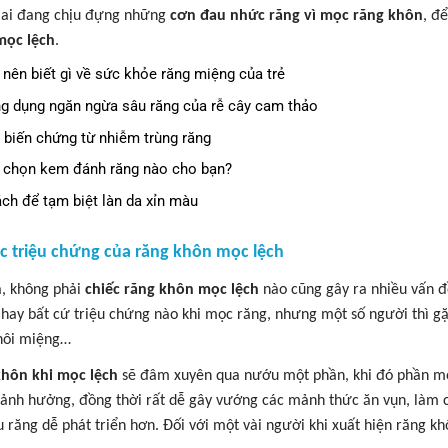
ai đang chịu đựng những
cơn đau nhức răng vì mọc răng khôn
, đ
mọc lệch
.
 nên biết gì về sức khỏe răng miệng của trẻ
g dụng ngăn ngừa sâu răng của rễ cây cam thảo
 biến chứng từ nhiễm trùng răng
 chọn kem đánh răng nào cho bạn?
ách để tạm biệt làn da xỉn màu
ác triệu chứng của răng khôn mọc lệch
a, không phải
chiếc răng khôn mọc lệch
nào cũng gây ra nhiều vấn đ
 hay bất cứ triệu chứng nào khi mọc răng, nhưng một số người thì gặ
hôi miệng…
khôn khi mọc lệch
sẽ đâm xuyên qua nướu một phần, khi đó phần mọc
ảnh hưởng, đồng thời rất dễ gây vướng các mảnh thức ăn vụn, làm ch
u răng dễ phát triển hơn. Đối với một vài người khi xuất hiện răng k