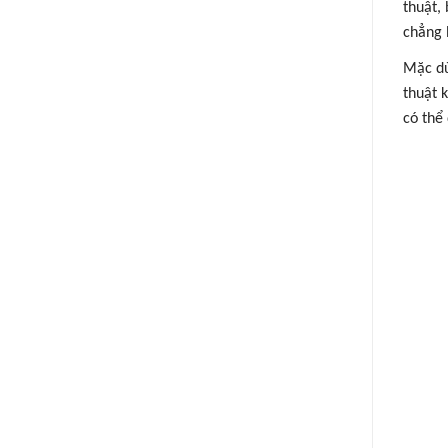
thuật,
chẳng 
Mặc dù
thuật 
có thể