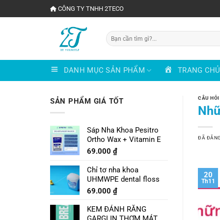
Chuyển
CÔNG TY TNHH 2TECO
đến
nội
Tìm
dung
kiếm:
DANH MỤC SẢN PHẨM
TRANG CH
CÂU HỎI
SẢN PHẨM GIÁ TỐT
Nhữ
Sáp Nha Khoa Pesitro
ĐÃ ĐĂN
Ortho Wax + Vitamin E
69.000
₫
Chỉ tơ nha khoa
20
UHMWPE dental floss
Th11
69.000
₫
KEM ĐÁNH RĂNG
GARGLIN THƠM MÁT VỊ