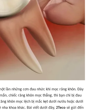
t một lần những cơn đau nhức khi mọc răng khôn. Đây
ắn, chiếc răng khôn mọc thẳng, thì bạn chỉ bị đau
c răng khôn mọc lệch bị mắc kẹt dưới nướu hoặc dưới
 nha khoa khác. Bài viết dưới đây,
2Teco
sẽ gửi đến