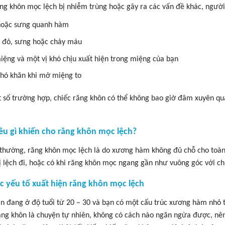
ng khôn mọc lệch bị nhiễm trùng hoặc gây ra các vấn đề khác, người
hoặc sưng quanh hàm
 đỏ, sưng hoặc chảy máu
iệng và một vị khó chịu xuất hiện trong miệng của bạn
hó khăn khi mở miệng to
 số trường hợp, chiếc răng khôn có thể không bao giờ đâm xuyên q
iều gì khiến cho răng khôn mọc lệch?
thường, răng khôn mọc lệch là do xương hàm không đủ chỗ cho toàn 
ị lệch đi, hoặc có khi răng khôn mọc ngang gần như vuông góc với ch
ác yếu tố xuất hiện răng khôn mọc lệch
n đang ở độ tuổi từ 20 – 30 và bạn có một cấu trúc xương hàm nhỏ t
ng khôn là chuyện tự nhiên, không có cách nào ngăn ngừa được, nên