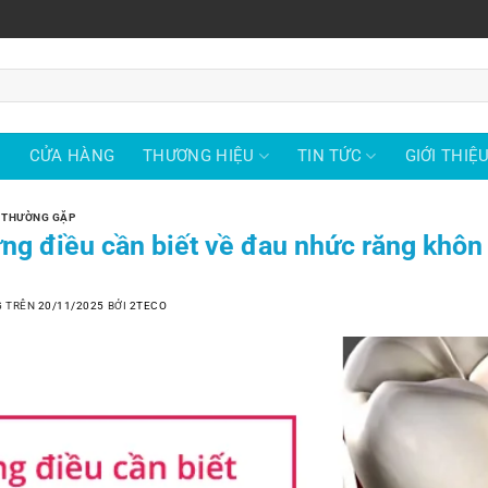
Ủ
CỬA HÀNG
THƯƠNG HIỆU
TIN TỨC
GIỚI THIỆ
 THƯỜNG GẶP
ng điều cần biết về đau nhức răng khôn
G TRÊN
20/11/2025
BỞI
2TECO