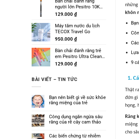
Bàn chải đánh răng
những 
người lớn Pesitro 10K
Pro
khôn 
129.000
₫
Bạn
Máy tăm nước du lịch
TECOX Travel Go
Côn
950.000
₫
Các
Bàn chải đánh răng trẻ
Lựa
em Pesitro Ultra Clean
Prime 7680
9 c
129.000
₫
1. C
BÀI VIẾT – TIN TỨC
Thật r
Bạn nên biết gì về sức khỏe
đớn gì
răng miệng của trẻ
họng, 
Công dụng ngăn ngừa sâu
Răng 
răng của rễ cây cam thảo
miệng 
cho sâ
Các biến chứng từ nhiễm