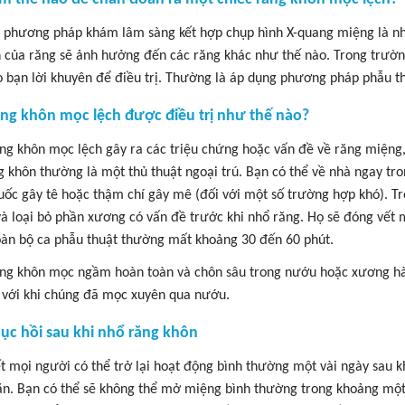
i phương pháp khám lâm sàng kết hợp chụp hình X-quang miệng là nha
ch của răng sẽ ảnh hưởng đến các răng khác như thế nào. Trong trườ
o bạn lời khuyên để điều trị. Thường là áp dụng phương pháp phẫu t
ăng khôn mọc lệch được điều trị như thế nào?
ng khôn mọc lệch gây ra các triệu chứng hoặc vấn đề về răng miệng, 
g khôn thường là một thủ thuật ngoại trú. Bạn có thể về nhà ngay tro
uốc gây tê hoặc thậm chí gây mê (đối với một số trường hợp khó). Tro
à loại bỏ phần xương có vấn đề trước khi nhổ răng. Họ sẽ đóng vết
oàn bộ ca phẫu thuật thường mất khoảng 30 đến 60 phút.
ng khôn mọc ngầm hoàn toàn và chôn sâu trong nướu hoặc xương hàm,
 với khi chúng đã mọc xuyên qua nướu.
hục hồi sau khi nhổ răng khôn
t mọi người có thể trở lại hoạt động bình thường một vài ngày sau k
ẳn. Bạn có thể sẽ không thể mở miệng bình thường trong khoảng một