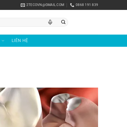
2TECOVN@GMAIL.COM
0868 191 839
U
LIÊN HỆ