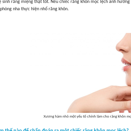
ệ sinh răng miệng thật tốt. Nếu chiếc răng khôn mọc lệch ảnh hưởng 
 phòng nha thực hiện nhổ răng khôn.
Xương hàm nhỏ một yếu tố chính làm cho răng khôn mọc 
àm thế nào để chẩn đoán ra một chiếc răng khôn mọc lệch?