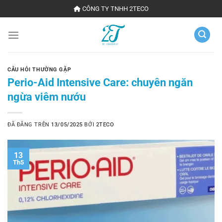
Chuyển
CÔNG TY TNHH 2TECO
đến
nội
dung
CÂU HỎI THƯỜNG GẶP
Perio-Aid Intensive Care: chuyên ngăn
ngừa viêm nướu
ĐÃ ĐĂNG TRÊN
13/05/2025
BỞI
2TECO
13
Th5