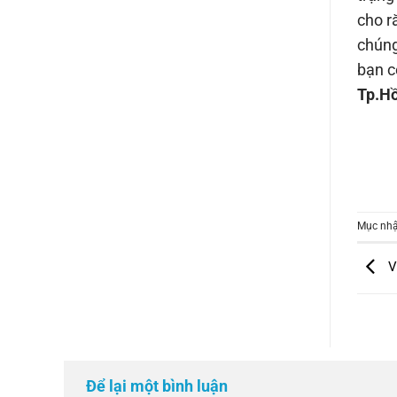
cho r
chúng
bạn c
Tp.Hồ
Mục nhậ
Vệ
Để lại một bình luận