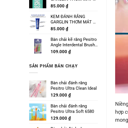
CHANH LIME MINT
85.000
₫
120g
KEM ĐÁNH RĂNG
GARGLIN THƠM MÁT VỊ
BẠC HÀ SPEARMINT
85.000
₫
120g
Bàn chải kẽ răng Pesitro
Angle Interdental Brush
Size 1 - 0.7mm
109.000
₫
SẢN PHẨM BÁN CHẠY
Bàn chải đánh răng
Pesitro Ultra Clean Ideal
129.000
₫
Niềng
Bàn chải đánh răng
Pesitro Ultra Soft 6580
hợp c
129.000
₫
mong 