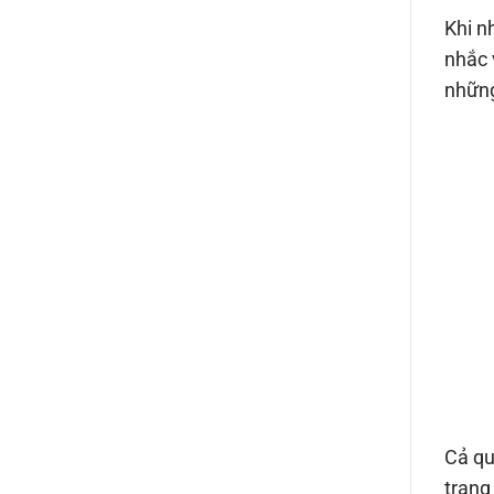
Khi n
nhắc 
những
Cả qu
trạng