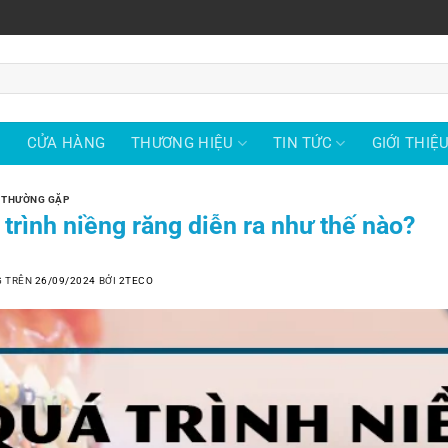
Ủ
CỬA HÀNG
THƯƠNG HIỆU
TIN TỨC
GIỚI THIỆ
 THƯỜNG GẶP
trình niềng răng diễn ra như thế nào?
G TRÊN
26/09/2024
BỞI
2TECO