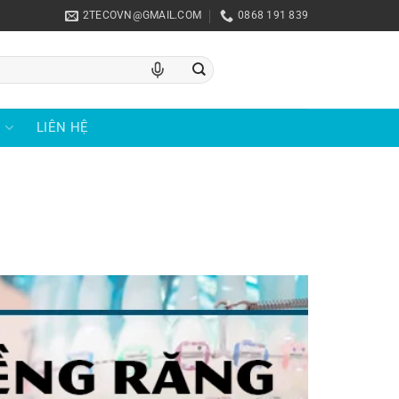
2TECOVN@GMAIL.COM
0868 191 839
U
LIÊN HỆ