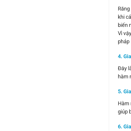
Răng 
khi c
biến 
Vì vậ
pháp 
4. Gi
Đây l
hàm m
5. Gi
Hàm r
giúp 
6. Gi