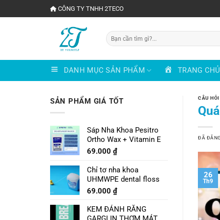
Chuyển
CÔNG TY TNHH 2TECO
đến
nội
Tìm
dung
kiếm:
DANH MỤC SẢN PHẨM
TRANG CH
CÂU HỎI
SẢN PHẨM GIÁ TỐT
Quá 
Sáp Nha Khoa Pesitro
ĐÃ ĐĂN
Ortho Wax + Vitamin E
69.000
₫
Chỉ tơ nha khoa
26
UHMWPE dental floss
Th9
69.000
₫
KEM ĐÁNH RĂNG
GARGLIN THƠM MÁT VỊ