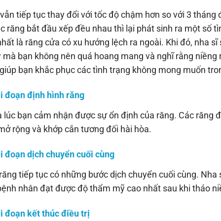
vẫn tiếp tục thay đổi với tốc độ chậm hơn so với 3 tháng
ác răng bắt đầu xếp đều nhau thì lại phát sinh ra một số tì
nhất là răng cửa có xu hướng lệch ra ngoài. Khi đó, nha sĩ
y mà bạn không nên quá hoang mang và nghĩ rằng niềng ră
giúp bạn khắc phục các tình trạng không mong muốn tron
ai đoạn định hình răng
à lúc bạn cảm nhận được sự ổn định của răng. Các răng 
ở rộng và khớp cắn tương đối hài hòa.
ai đoạn dịch chuyển cuối cùng
ăng tiếp tục có những bước dịch chuyển cuối cùng. Nha s
bệnh nhân đạt được độ thẩm mỹ cao nhất sau khi tháo ni
ai đoạn kết thúc điều trị