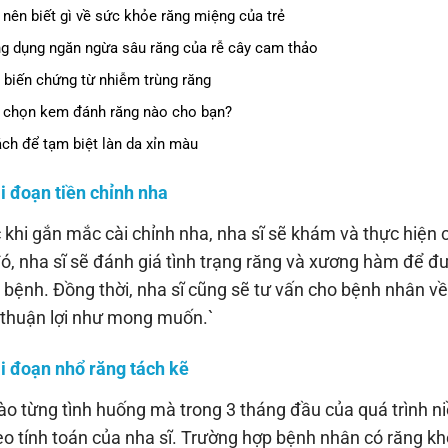
 nên biết gì về sức khỏe răng miệng của trẻ
g dụng ngăn ngừa sâu răng của rễ cây cam thảo
 biến chứng từ nhiễm trùng răng
 chọn kem đánh răng nào cho bạn?
ách để tạm biệt làn da xỉn màu
ai đoạn tiền chỉnh nha
 khi gắn mắc cài chỉnh nha, nha sĩ sẽ khám và thực hiện
ó, nha sĩ sẽ đánh giá tình trạng răng và xương hàm để đư
 bệnh. Đồng thời, nha sĩ cũng sẽ tư vấn cho bệnh nhân về
thuận lợi như mong muốn.`
ai đoạn nhổ răng tách kẽ
ào từng tình huống mà trong 3 tháng đầu của quá trình n
eo tính toán của nha sĩ. Trường hợp bệnh nhân có răng khể