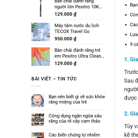
Bàn chải đánh răng
Bạn
người lớn Pesitro 10K
Pro
129.000
₫
Côn
Các
Máy tăm nước du lịch
TECOX Travel Go
Lựa
950.000
₫
9 c
Bàn chải đánh răng trẻ
em Pesitro Ultra Clean
1. Gi
Prime 7680
129.000
₫
Trước
BÀI VIẾT – TIN TỨC
Sau đ
người
Bạn nên biết gì về sức khỏe
được 
răng miệng của trẻ
2. Gi
Công dụng ngăn ngừa sâu
răng của rễ cây cam thảo
Tùy v
kẽ th
Các biến chứng từ nhiễm