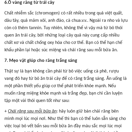
6.Ố vàng răng từ trái cây
Chất nhiễm sắc (chromogen) có rất nhiều trong quả việt quất,
dâu tây, quả mâm xôi, anh đào, cà chua.v.v.. Ngoài ra nho và lựu
còn có thêm tannin. Tuy nhiên, không thể vì vậy mà từ bỏ thói
quen ăn trái cây, bởi những loại cây quả này cung cấp nhiều
chất xơ và chất chống oxy hóa cho cơ thể. Bạn có thể hạn chế
khẩu phần lại hoặc súc miệng và chải răng sau mỗi bữa ăn.
7. Mẹo vặt giúp cho răng trắng sáng
Thật sự là bạn không cần phải từ bỏ việc uống cà phê, rượu
vang đỏ hay từ bỏ ăn trái cây để có răng trắng sáng. Ăn uống là
một phần thiết yếu giúp cơ thể phát triển khỏe mạnh. Nếu
muốn răng miệng khỏe mạnh và trắng đẹp, bạn chỉ cần luyện
tập một vài thói quen tốt như sau:
+
Chải răng sau mỗi bữa ăn
: hãy luôn giữ bàn chải răng bên
mình mọi lúc mọi nơi. Như thế thì bạn có thể luôn sẵn sàng cho
việc loại bỏ vết bẩn sau mỗi bữa ăn đầy màu sắc mọi lúc mọi