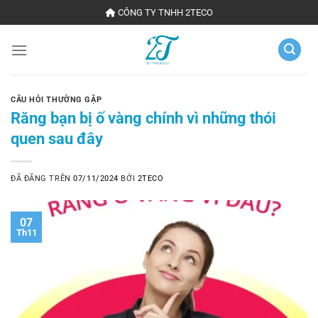
Chuyển
CÔNG TY TNHH 2TECO
đến
nội
dung
CÂU HỎI THƯỜNG GẶP
Răng bạn bị ố vàng chính vì những thói
quen sau đây
ĐÃ ĐĂNG TRÊN
07/11/2024
BỞI
2TECO
07
Th11