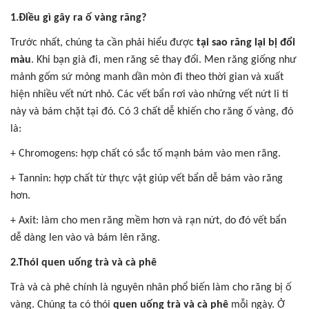
1.Điều gì gây ra ố vàng răng?
Trước nhất, chúng ta cần phải hiểu được
tại sao răng lại bị đổi
màu
. Khi bạn già đi, men răng sẽ thay đổi. Men răng giống như
mảnh gốm sứ mỏng manh dần mòn đi theo thời gian và xuất
hiện nhiều vết nứt nhỏ. Các vết bẩn rơi vào những vết nứt li ti
này và bám chặt tại đó. Có 3 chất dễ khiến cho răng ố vàng, đó
là:
+ Chromogens: hợp chất có sắc tố mạnh bám vào men răng.
+ Tannin: hợp chất từ thực vật giúp vết bẩn dễ bám vào răng
hơn.
+ Axit: làm cho men răng mềm hơn và rạn nứt, do đó vết bẩn
dễ dàng len vào và bám lên răng.
2.Thói quen uống trà và cà phê
Trà và cà phê chính là nguyên nhân phổ biến làm cho răng bị ố
vàng. Chúng ta có thói
quen uống trà và cà phê
mỗi ngày. Ở