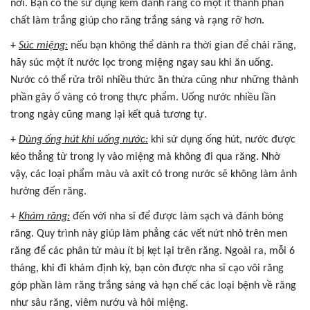
nơi. Bạn có thể sử dụng kem đánh răng có một ít thành phần
chất làm trắng giúp cho răng trắng sáng và rạng rỡ hơn.
+
Súc miệng:
nếu bạn không thể dành ra thời gian để chải răng,
hãy súc một ít nước lọc trong miệng ngay sau khi ăn uống.
Nước có thể rửa trôi nhiều thức ăn thừa cũng như những thành
phần gây ố vàng có trong thực phẩm. Uống nước nhiều lần
trong ngày cũng mang lại kết quả tương tự.
+
Dùng ống hút khi uống nước:
khi sử dụng ống hút, nước được
kéo thẳng từ trong ly vào miệng mà không đi qua răng. Nhờ
vậy, các loại phẩm màu và axit có trong nước sẽ không làm ảnh
hưởng đến răng.
+
Khám răng:
đến với nha sĩ để được làm sạch và đánh bóng
răng. Quy trình này giúp làm phẳng các vết nứt nhỏ trên men
răng để các phân tử màu ít bị kẹt lại trên răng. Ngoài ra, mỗi 6
tháng, khi đi khám định kỳ, bạn còn được nha sĩ cạo vôi răng
góp phần làm răng trắng sáng và hạn chế các loại bệnh về răng
như sâu răng, viêm nướu và hôi miệng.