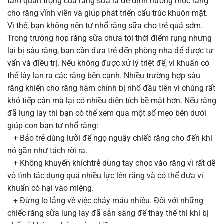
tầm quan trọng của răng sữa là để định hướng mọc răng
cho răng vĩnh viễn và giúp phát triển cấu trúc khuôn mặt.
Vì thế, bạn không nên tự nhổ răng sữa cho trẻ quá sớm.
Trong trường hợp răng sữa chưa tới thời điểm rụng nhưng
lại bị sâu răng, bạn cần đưa trẻ đến phòng nha để được tư
vấn và điều trị. Nếu không được xử lý triệt để, vi khuẩn có
thể lây lan ra các răng bên cạnh. Nhiều trường hợp sâu
răng khiến cho răng hàm chính bị nhổ đầu tiên vì chúng rất
khó tiếp cận mà lại có nhiều diện tích bề mặt hơn. Nếu răng
đã lung lay thì bạn có thể xem qua một số mẹo bên dưới
giúp con bạn tự nhổ răng:
+ Bảo trẻ dùng lưỡi để ngọ nguậy chiếc răng cho đến khi
nó gần như tách rời ra.
+ Không khuyến khíchtrẻ dùng tay chọc vào răng vì rất dễ
vô tình tác dụng quá nhiều lực lên răng và có thể đưa vi
khuẩn có hại vào miệng.
+ Đừng lo lắng về việc chảy máu nhiều. Đối với những
chiếc răng sữa lung lay đã sẵn sàng để thay thế thì khi bị