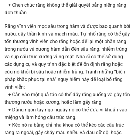
+ Chen chúc răng không thể giải quyết bằng niềng răng
đơn thuần
Răng vĩnh viễn mọc sâu trong hàm và được bao quanh bởi
nướu, dây thần kinh và mạch máu. Tự nhổ răng có thể gây
tổn thương vĩnh viễn cho răng hoặc để lại một phần răng
trong nướu và xương hàm dẫn đến sâu răng, nhiễm trùng
và sụp cấu trúc xương vùng mặt. Nha sĩ có thể sử dụng
các dụng cụ và quy trình đặc biệt để ổn định răng hoặc
cứu nó khỏi bị sâu hoặc nhiễm trùng. Tránh những “biện
pháp khắc phục tại nhà” nguy hiểm này để loại bỏ răng
vĩnh viễn:
+ Cắn vào một quả táo có thể đẩy răng xuống và gây tổn
thương nướu hoặc xương, hoặc làm gãy răng.
+ Dùng ngón tay ngọ nguậy nó có thể đưa vi khuẩn vào
miệng và làm hỏng cấu trúc răng.
+ Kéo nó ra bằng chỉ nha khoa có thể kéo các cấu trúc
răng ra ngoài, gây chảy máu nhiều và đau dữ dội hoặc