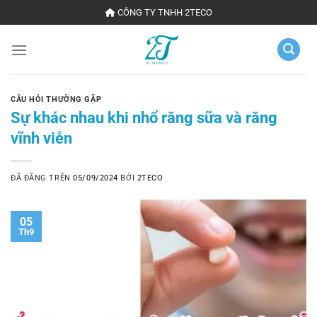
Chuyển
CÔNG TY TNHH 2TECO
đến
nội
dung
CÂU HỎI THƯỜNG GẶP
Sự khác nhau khi nhổ răng sữa và răng
vĩnh viễn
ĐÃ ĐĂNG TRÊN
05/09/2024
BỞI
2TECO
05
Th9