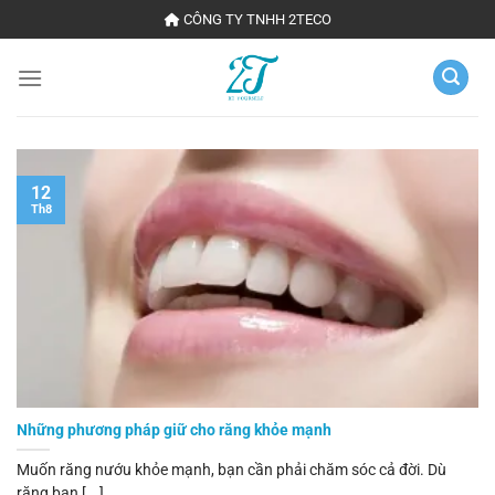
Chuyển
CÔNG TY TNHH 2TECO
đến
nội
dung
12
Th8
Những phương pháp giữ cho răng khỏe mạnh
Muốn răng nướu khỏe mạnh, bạn cần phải chăm sóc cả đời. Dù
răng bạn [...]