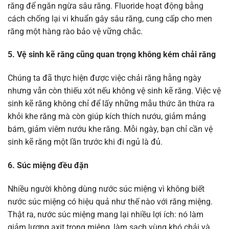
răng để ngăn ngừa sâu răng. Fluoride hoạt động bằng
cách chống lại vi khuẩn gây sâu răng, cung cấp cho men
răng một hàng rào bảo vệ vững chắc.
5. Vệ sinh kẽ răng cũng quan trọng không kém chải răng
Chúng ta đã thực hiện được việc chải răng hằng ngày
nhưng vẫn còn thiếu xót nếu không vệ sinh kẽ răng. Việc vệ
sinh kẽ răng không chỉ để lấy những mẫu thức ăn thừa ra
khỏi khe răng mà còn giúp kích thích nướu, giảm mảng
bám, giảm viêm nướu khe răng. Mỗi ngày, bạn chỉ cần vệ
sinh kẽ răng một lần trước khi đi ngủ là đủ.
6. Súc miệng đều đặn
Nhiều người không dùng nước súc miệng vì không biết
nước súc miệng có hiệu quả như thế nào với răng miệng.
Thật ra, nước súc miệng mang lại nhiều lợi ích: nó làm
giảm lượng axit trong miệng, làm sạch vùng khó chải và