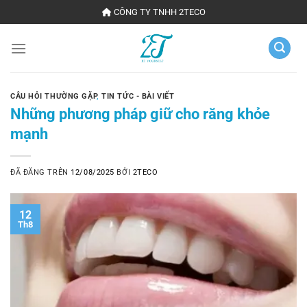
Chuyển
CÔNG TY TNHH 2TECO
đến
nội
dung
CÂU HỎI THƯỜNG GẶP
,
TIN TỨC - BÀI VIẾT
Những phương pháp giữ cho răng khỏe
mạnh
ĐÃ ĐĂNG TRÊN
12/08/2025
BỞI
2TECO
12
Th8