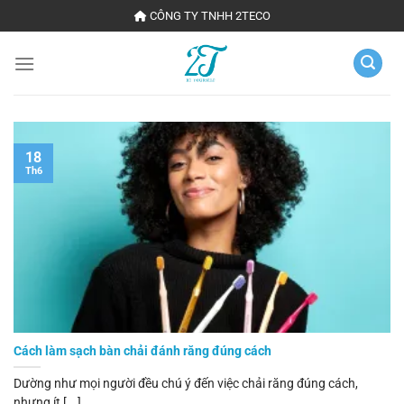
Chuyển
CÔNG TY TNHH 2TECO
đến
nội
dung
18
Th6
Cách làm sạch bàn chải đánh răng đúng cách
Dường như mọi người đều chú ý đến việc chải răng đúng cách,
nhưng ít [...]