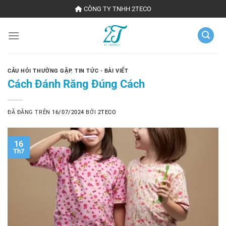
Chuyển
CÔNG TY TNHH 2TECO
đến
nội
dung
CÂU HỎI THƯỜNG GẶP
,
TIN TỨC - BÀI VIẾT
Cách Đánh Răng Đúng Cách
ĐÃ ĐĂNG TRÊN
16/07/2024
BỞI
2TECO
16
Th7