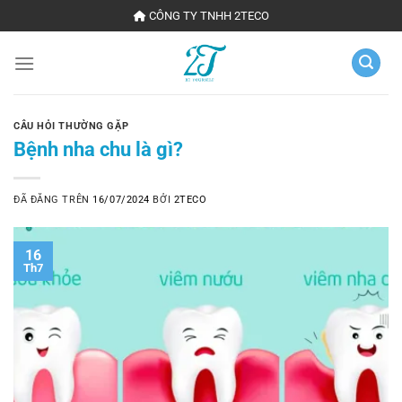
Chuyển
CÔNG TY TNHH 2TECO
đến
nội
dung
CÂU HỎI THƯỜNG GẶP
Bệnh nha chu là gì?
ĐÃ ĐĂNG TRÊN
16/07/2024
BỞI
2TECO
16
Th7