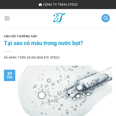
Chuyển
CÔNG TY TNHH 2TECO
đến
nội
dung
CÂU HỎI THƯỜNG GẶP
Tại sao có máu trong nước bọt?
ĐÃ ĐĂNG TRÊN
29/09/2024
BỞI
2TECO
29
Th9