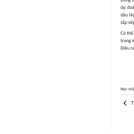
Dòng t
dự đoá
dấu hi
sắp xế
Có thể
trong 
Điều nà
Mục nhậ
T