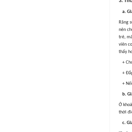
3. Th
a. G
Răng s
nên ch
trẻ, m
viên c
thấy h
+ Cho 
+ Đắp 
+ Nếu 
b.
Gi
Ở khoả
thời đ
c. G