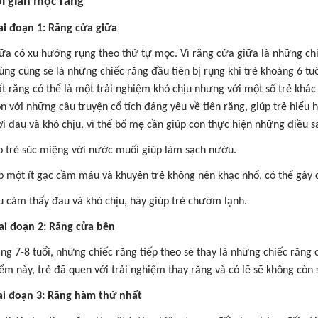
ời gian mọc răng
iai đoạn 1: Răng cửa giữa
ữa có xu hướng rụng theo thứ tự mọc. Vì răng cửa giữa là những chi
úng cũng sẽ là những chiếc răng đầu tiên bị rụng khi trẻ khoảng 6 tu
ất răng có thể là một trải nghiệm khó chịu nhưng với một số trẻ khác 
on với những câu truyện cổ tích đáng yêu về tiên răng, giúp trẻ hiểu 
ơi đau và khó chịu, vì thế bố mẹ cần giúp con thực hiện những điều s
trẻ súc miệng với nước muối giúp làm sạch nướu.
một ít gạc cầm máu và khuyên trẻ không nên khạc nhổ, có thể gây 
cảm thấy đau và khó chịu, hãy giúp trẻ chườm lạnh.
ai đoạn 2: Răng cửa bên
ng 7-8 tuổi, những chiếc răng tiếp theo sẽ thay là những chiếc răng
iểm này, trẻ đã quen với trải nghiệm thay răng và có lẽ sẽ không còn 
iai đoạn 3: Răng hàm thứ nhất