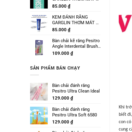
CHANH LIME MINT
85.000
₫
120g
KEM ĐÁNH RĂNG
GARGLIN THƠM MÁT VỊ
BẠC HÀ SPEARMINT
85.000
₫
120g
Bàn chải kẽ răng Pesitro
Angle Interdental Brush
Size 1 - 0.7mm
109.000
₫
SẢN PHẨM BÁN CHẠY
Bàn chải đánh răng
Pesitro Ultra Clean Ideal
129.000
₫
Khi tr
Bàn chải đánh răng
Pesitro Ultra Soft 6580
biết đ
129.000
₫
con có
cung c