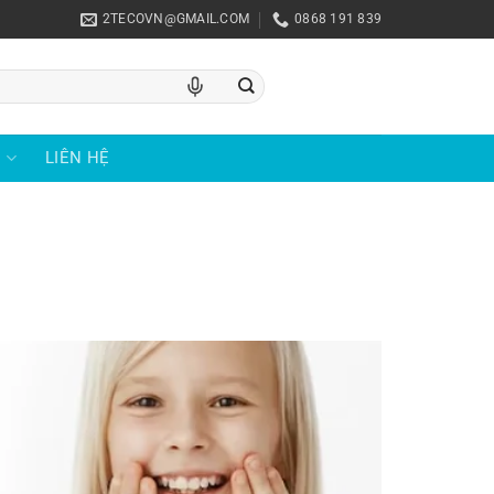
2TECOVN@GMAIL.COM
0868 191 839
U
LIÊN HỆ