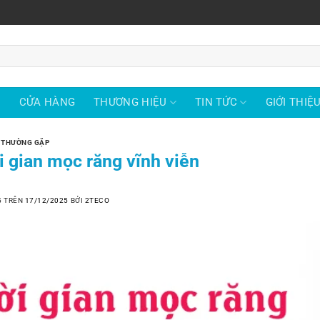
Ủ
CỬA HÀNG
THƯƠNG HIỆU
TIN TỨC
GIỚI THIỆ
 THƯỜNG GẶP
i gian mọc răng vĩnh viễn
G TRÊN
17/12/2025
BỞI
2TECO