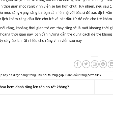
hời gian được chia sẻ trong bài viết là những hướng dẫn chung, th
n thời gian mọc răng vĩnh viễn sẽ lâu hơn chút. Tuy nhiên, nếu sau 1
ệu mọc răng/rụng răng thì bạn cần liên hệ với bác sĩ để xác định vấn
p lịch khám răng đầu tiên cho trẻ và bắt đầu từ đó nên cho trẻ khám
 nói rằng, khoảng thời gian trẻ em thay răng sẽ là một khoảng thời gi
khoảng thời gian này, bạn cần hướng dẫn trẻ đúng cách để trẻ không 
y sẽ giúp ích rất nhiều cho răng vĩnh viễn sau này.
p này đã được đăng trong
Câu hỏi thường gặp
. Đánh dấu trang
permalink
.
hoa kem đánh răng lên tóc có tốt không?