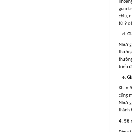
Khoảng
gian t
chịu, 
từ 9 đ
d.
Gi
Những 
thường
thường
triển 
e.
Gi
Khi mộ
cũng m
Những 
thành 
4.
Sẽ 