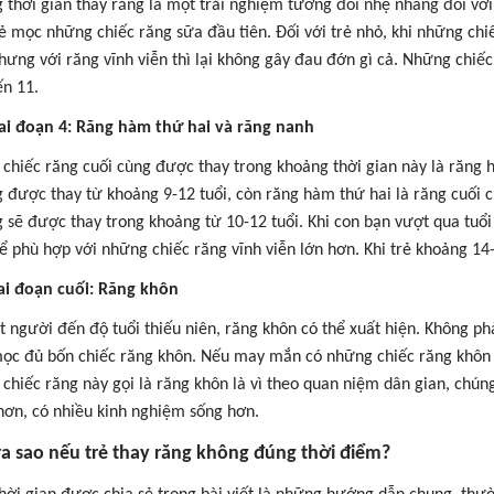
 thời gian thay răng là một trải nghiệm tương đối nhẹ nhàng đối với 
rẻ mọc những chiếc răng sữa đầu tiên. Đối với trẻ nhỏ, khi những ch
nhưng với răng vĩnh viễn thì lại không gây đau đớn gì cả. Những chi
ến 11.
ai đoạn 4: Răng hàm thứ hai và răng nanh
chiếc răng cuối cùng được thay trong khoảng thời gian này là răng
 được thay từ khoảng 9-12 tuổi, còn răng hàm thứ hai là răng cuối 
 sẽ được thay trong khoảng từ 10-12 tuổi. Khi con bạn vượt qua tuổi
để phù hợp với những chiếc răng vĩnh viễn lớn hơn. Khi trẻ khoảng 14-
ai đoạn cuối: Răng khôn
t người đến độ tuổi thiếu niên, răng khôn có thể xuất hiện. Không ph
ọc đủ bốn chiếc răng khôn. Nếu may mắn có những chiếc răng khôn 
chiếc răng này gọi là răng khôn là vì theo quan niệm dân gian, chún
hơn, có nhiều kinh nghiệm sống hơn.
ra sao nếu trẻ thay răng không đúng thời điểm?