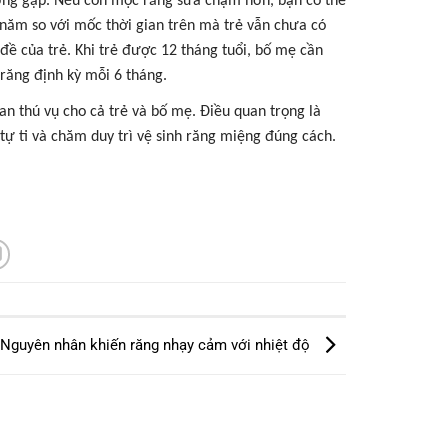
ường gặp. Nếu con mọc răng sữa chậm hơn, bạn có thể
 năm so với mốc thời gian trên mà trẻ vẫn chưa có
 đề của trẻ. Khi trẻ được 12 tháng tuổi, bố mẹ cần
 răng định kỳ mỗi 6 tháng.
an thú vụ cho cả trẻ và bố mẹ. Điều quan trọng là
tự ti và chăm duy trì vệ sinh răng miệng đúng cách.
Nguyên nhân khiến răng nhạy cảm với nhiệt độ