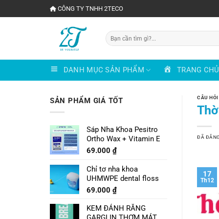
Chuyển
CÔNG TY TNHH 2TECO
đến
nội
Tìm
dung
kiếm:
DANH MỤC SẢN PHẨM
TRANG CH
CÂU HỎI
SẢN PHẨM GIÁ TỐT
Thờ
Sáp Nha Khoa Pesitro
ĐÃ ĐĂN
Ortho Wax + Vitamin E
69.000
₫
Chỉ tơ nha khoa
17
UHMWPE dental floss
Th12
69.000
₫
KEM ĐÁNH RĂNG
GARGLIN THƠM MÁT VỊ