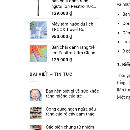
Bàn chải đánh răng
và nhữ
người lớn Pesitro 10K
Pro
129.000
₫
Bạn
Côn
Máy tăm nước du lịch
TECOX Travel Go
Các
950.000
₫
Lựa
Bàn chải đánh răng trẻ
9 c
em Pesitro Ultra Clean
Prime 7680
129.000
₫
1.
Biể
BÀI VIẾT – TIN TỨC
Thời g
tổng c
liên t
Bạn nên biết gì về sức khỏe
răng miệng của trẻ
Một ng
Công dụng ngăn ngừa sâu
răng của rễ cây cam thảo
Các biến chứng từ nhiễm