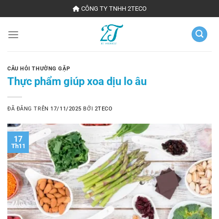
Chuyển
CÔNG TY TNHH 2TECO
đến
nội
dung
CÂU HỎI THƯỜNG GẶP
Thực phẩm giúp xoa dịu lo âu
ĐÃ ĐĂNG TRÊN
17/11/2025
BỞI
2TECO
17
Th11